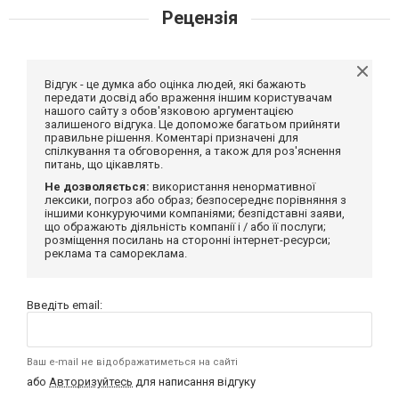
Рецензія
Відгук - це думка або оцінка людей, які бажають
передати досвід або враження іншим користувачам
нашого сайту з обов'язковою аргументацією
залишеного відгука. Це допоможе багатьом прийняти
правильне рішення. Коментарі призначені для
спілкування та обговорення, а також для роз'яснення
питань, що цікавлять.
Не дозволяється:
використання ненормативної
лексики, погроз або образ; безпосереднє порівняння з
іншими конкуруючими компаніями; безпідставні заяви,
що ображають діяльність компанії і / або її послуги;
розміщення посилань на сторонні інтернет-ресурси;
реклама та самореклама.
Введіть email:
Ваш e-mail не відображатиметься на сайті
або
Авторизуйтесь
для написання відгуку