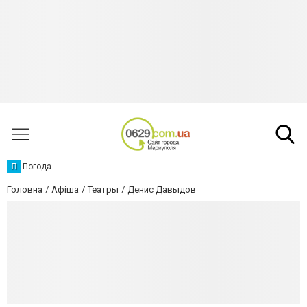
П
Погода
Головна
Афіша
Театры
Денис Давыдов