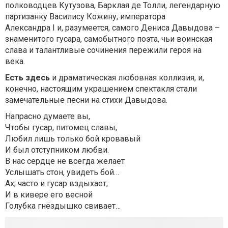
полководцев Кутузова, Барклая де Толли, легендарную
партизанку Василису Кожину, императора
Александра I и, разумеется, самого Дениса Давыдова –
знаменитого гусара, самобытного поэта, чьи воинская
слава и талантливые сочинения пережили героя на
века.
Есть здесь
и драматическая любовная коллизия, и,
конечно, настоящим украшением спектакля стали
замечательные песни на стихи Давыдова.
Напрасно думаете вы,
Чтобы гусар, питомец славы,
Любил лишь только бой кровавый
И был отступником любви.
В нас сердце не всегда желает
Услышать стон, увидеть бой…
Ах, часто и гусар вздыхает,
И в кивере его весной
Голубка гнёздышко свивает…