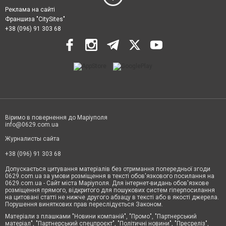
Реклама на сайті
Франшиза "CitySites"
+38 (096) 91 303 68
Віримо в повернення до Маріуполя
info@0629.com.ua
Журналисты сайта
+38 (096) 91 303 68
Допускається цитування матеріалів без отримання попередньої згоди
0629.com.ua за умови розміщення в тексті обов'язкового посилання на
0629.com.ua - Сайт міста Маріуполя. Для інтернет-видань обов'язкове
розміщення прямого, відкритого для пошукових систем гіперпосилання
на цитовані статті не нижче другого абзацу в тексті або в якості джерела.
Порушення виняткових прав переслідується Законом.
Матеріали з плашками "Новини компаній", "Промо", "Партнерський
матеріал", "Партнерський спецпроєкт", "Політичні новини", "Пресреліз",