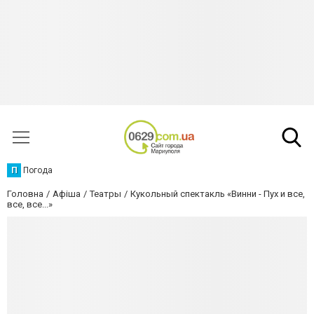
П
Погода
Головна
Афіша
Театры
Кукольный спектакль «Винни - Пух и все,
все, все...»