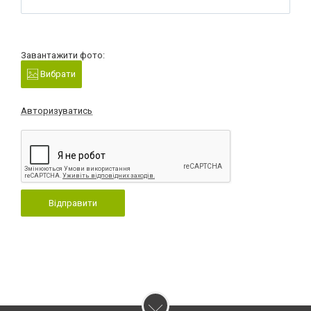
Завантажити фото:
Вибрати
Авторизуватись
Відправити