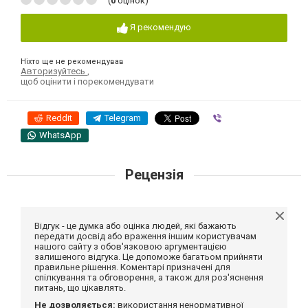
(
0
оцінок)
Я рекомендую
Ніхто ще не рекомендував
Авторизуйтесь
,
щоб оцінити і порекомендувати
Reddit
Telegram
Viber
WhatsApp
Рецензія
Відгук - це думка або оцінка людей, які бажають
передати досвід або враження іншим користувачам
нашого сайту з обов'язковою аргументацією
залишеного відгука. Це допоможе багатьом прийняти
правильне рішення. Коментарі призначені для
спілкування та обговорення, а також для роз'яснення
питань, що цікавлять.
Не дозволяється:
використання ненормативної