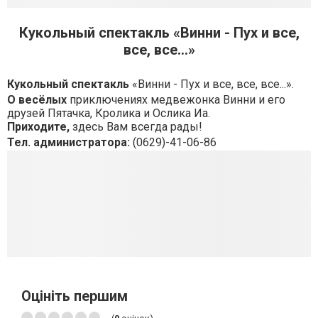
Кукольный спектакль «Винни - Пух и все,
все, все...»
Кукольный спектакль
«Винни - Пух и все, все, все...».
О весёлых
приключениях медвежонка Винни и его
друзей Пятачка, Кролика и Ослика Иа.
Приходите,
здесь Вам всегда рады!
Тел. администратора:
(0629)-41-06-86
Оцініть першим