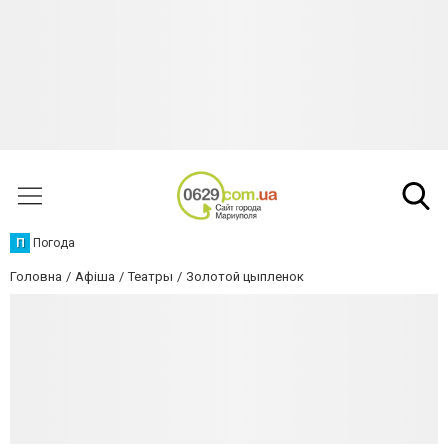
П
Погода
Головна
Афіша
Театры
Золотой цыпленок