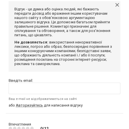
Відгук - це думка або оцінка людей, які бажають
передати досвід або враження іншим користувачам
нашого сайту з обов'язковою аргументацією
залишеного відгука. Це допоможе багатьом прийняти
правильне рішення. Коментарі призначені для
спілкування та обговорення, а також для роз'яснення
питань, що цікавлять.
Не дозволяється:
використання ненормативної
лексики, погроз або образ; безпосереднє порівняння з
іншими конкуруючими компаніями; безпідставні заяви,
що ображають діяльність компанії і / або її послуги;
розміщення посилань на сторонні інтернет-ресурси;
реклама та самореклама.
Введіть email:
Ваш e-mail не відображатиметься на сайті
або
Авторизуйтесь
для написання відгуку
Впечатления
0/12