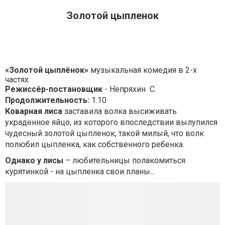
Золотой цыпленок
«Золотой цыплёнок»
музыкальная комедия в 2-х
частях.
Режиссёр-постановщик
- Непряхин С.
Продолжительность:
1.10
Коварная
лиса
заставила волка высиживать
украденное яйцо, из которого впоследствии вылупился
чудесный золотой цыпленок, такой милый, что волк
полюбил цыпленка, как собственного ребенка.
Однако у лисы
– любительницы полакомиться
курятинкой - на цыпленка свои планы...