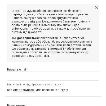
Відгук - це думка або оцінка людей, які бажають
передати досвід або враження іншим користувачам
нашого сайту з обов'язковою аргументацією
залишеного відгука. Це допоможе багатьом прийняти
правильне рішення. Коментарі призначені для
спілкування та обговорення, а також для роз'яснення
питань, що цікавлять.
Не дозволяється:
використання ненормативної
лексики, погроз або образ; безпосереднє порівняння з
іншими конкуруючими компаніями; безпідставні заяви,
що ображають діяльність компанії і / або її послуги;
розміщення посилань на сторонні інтернет-ресурси;
реклама та самореклама.
Введіть email:
Ваш e-mail не відображатиметься на сайті
або
Авторизуйтесь
для написання відгуку
Впечатления