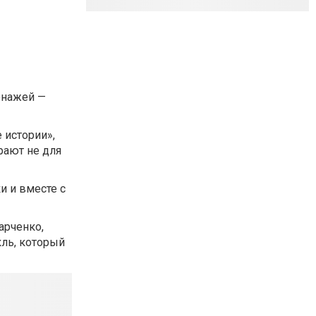
онажей —
 истории»,
рают не для
и и вместе с
арченко,
кль, который