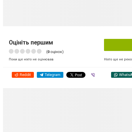
Оцініть першим
(
0
оцінок)
Ніхто ще не рек
Поки ще ніхто не оцінював
Reddit
Telegram
Viber
Whats