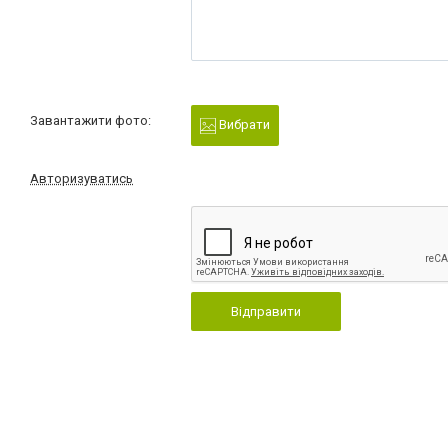
Завантажити фото:
Вибрати
Авторизуватись
Відправити