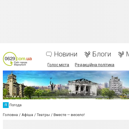
Новини
Блоги
Голос міста
Редакційна політика
П
Погода
Головна
Афіша
Театры
Вместе — весело!