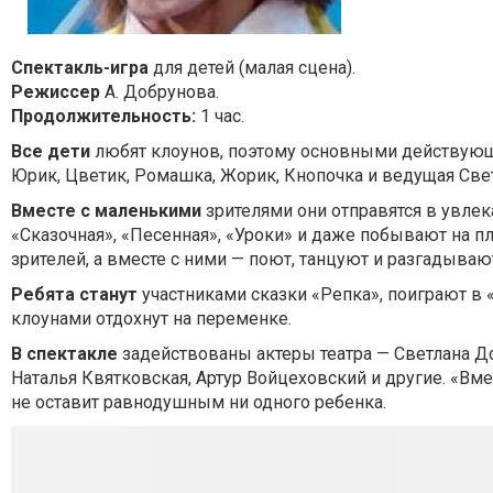
Спектакль-игра
для детей (малая сцена).
Режиссер
А. Добрунова.
Продолжительность:
1 час.
Все дети
любят клоунов, поэтому основными действующ
Юрик, Цветик, Ромашка, Жорик, Кнопочка и ведущая Свет
Вместе с маленькими
зрителями они отправятся в увле
«Сказочная», «Песенная», «Уроки» и даже побывают на пл
зрителей, а вместе с ними — поют, танцуют и разгадываю
Ребята станут
участниками сказки «Репка», поиграют в
клоунами отдохнут на переменке.
В спектакле
задействованы актеры театра — Светлана До
Наталья Квятковская, Артур Войцеховский и другие. «Вм
не оставит равнодушным ни одного ребенка.