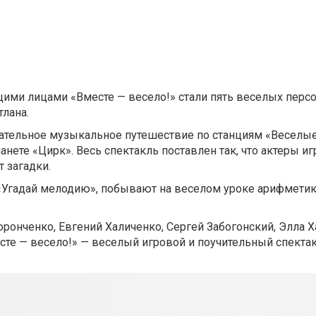
ими лицами «Вместе — весело!» стали пять веселых перс
лана.
кательное музыкальное путешествие по станциям «Веселые
анете «Цирк». Весь спектакль поставлен так, что актеры иг
т загадки.
 «Угадай мелодию», побывают на веселом уроке арифметик
ронченко, Евгений Халиченко, Сергей Забогонский, Элла Х
есте — весело!» — веселый игровой и поучительный спекта