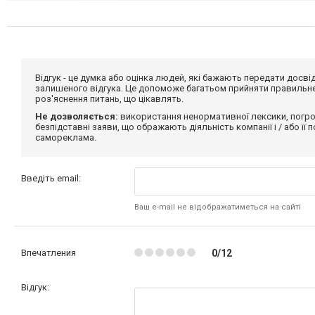
Відгук - це думка або оцінка людей, які бажають передати дос
залишеного відгука. Це допоможе багатьом прийняти правильне 
роз'яснення питань, що цікавлять.
Не дозволяється:
використання ненормативної лексики, погро
безпідставні заяви, що ображають діяльність компанії і / або її
самореклама.
Введіть email:
Ваш e-mail не відображатиметься на сайті
Впечатления
0/12
Відгук: