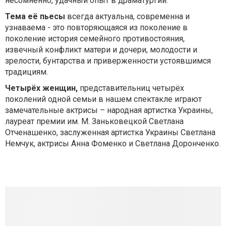
несомненно, удачный опыт в драматургии.
Тема её пьесы
всегда актуальна, современна и
узнаваема - это повторяющаяся из поколение в
поколение история семейного противостояния,
извечный конфликт матери и дочери, молодости и
зрелости, бунтарства и приверженности устоявшимся
традициям.
Четырёх женщин,
представительниц четырёх
поколений одной семьи в нашем спектакле играют
замечательные актрисы – народная артистка Украины,
лауреат премии им. М. Заньковецкой Светлана
Отченашенко, заслуженная артистка Украины Светлана
Немчук, актрисы Анна Фоменко и Светлана Доронченко.