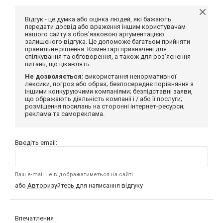
Відгук - це думка або оцінка людей, які бажають
передати досвід або враження іншим користувачам
нашого сайту з обов'язковою аргументацією
залишеного відгука. Це допоможе багатьом прийняти
правильне рішення. Коментарі призначені для
спілкування та обговорення, а також для роз'яснення
питань, що цікавлять.
Не дозволяється:
використання ненормативної
лексики, погроз або образ; безпосереднє порівняння з
іншими конкуруючими компаніями; безпідставні заяви,
що ображають діяльність компанії і / або її послуги;
розміщення посилань на сторонні інтернет-ресурси;
реклама та самореклама.
Введіть email:
Ваш e-mail не відображатиметься на сайті
або
Авторизуйтесь
для написання відгуку
Впечатления