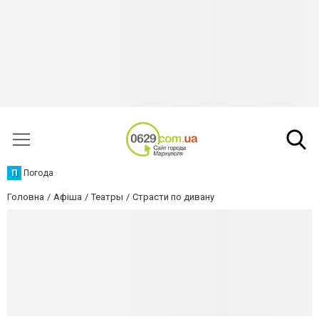
П
Погода
Головна
Афіша
Театры
Страсти по дивану