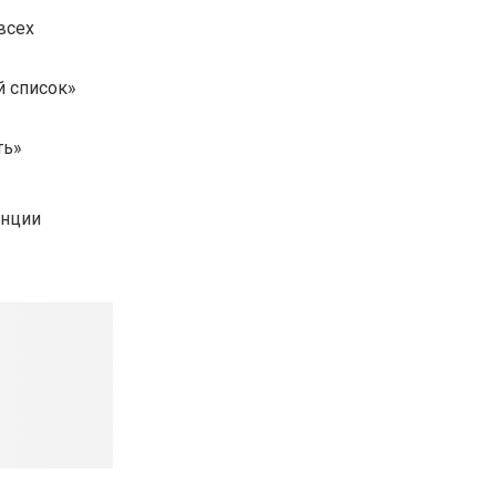
всех
й список»
ть»
анции