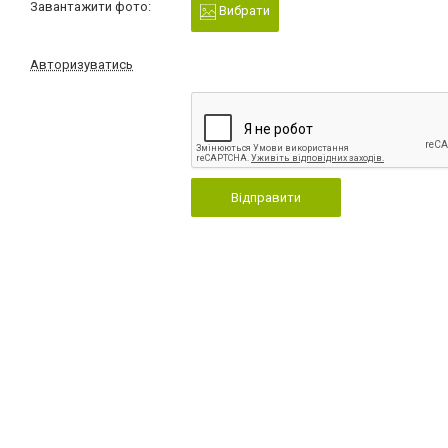
Завантажити фото:
Вибрати
Авторизуватись
Відправити