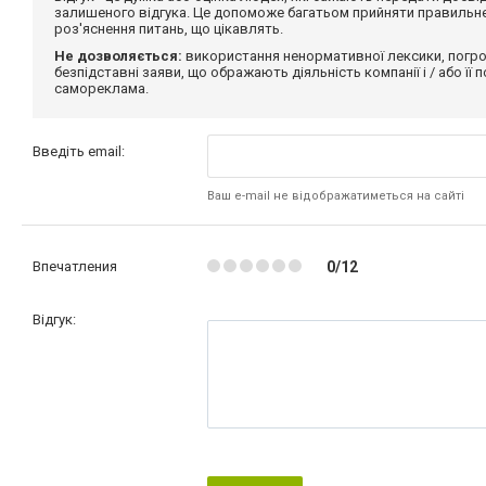
залишеного відгука. Це допоможе багатьом прийняти правильне 
роз'яснення питань, що цікавлять.
Не дозволяється:
використання ненормативної лексики, погро
безпідставні заяви, що ображають діяльність компанії і / або її
самореклама.
Введіть email:
Ваш e-mail не відображатиметься на сайті
Впечатления
0/12
Відгук: