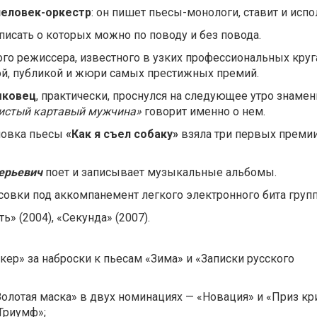
человек-оркестр
: он пишет пьесы-монологи, ставит и испо
исать о которых можно по поводу и без повода.
го режиссера, известного в узких профессиональных круг
ой, публикой и жюри самых престижных премий.
шковец
, практически, проснулся на следующее утро знаме
зистый картавый мужчина»
говорит именно о нем.
ановка пьесы
«Как я съел собаку»
взяла три первых премии
ерьевич
поет и записывает музыкальные альбомы.
совки под аккомпанемент легкого электронного бита гру
ть» (2004), «Секунда» (2007).
ер» за наброски к пьесам «Зима» и «Записки русского
лотая маска» в двух номинациях — «Новация» и «Приз крит
Триумф»;