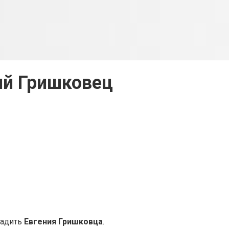
ий Гришковец
радить
Евгения Гришковца
.