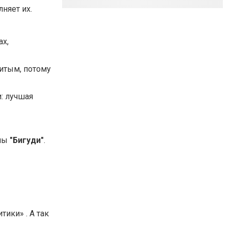
лняет их.
ах,
нитым, потому
: лучшая
ппы
"Бигуди"
.
ики» . А так