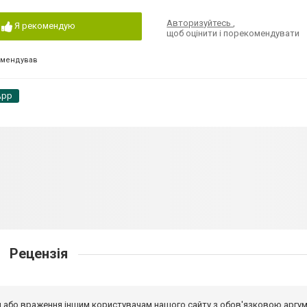
Авторизуйтесь
,
Я рекомендую
щоб оцінити і порекомендувати
омендував
App
Рецензія
від або враження іншим користувачам нашого сайту з обов'язковою аргу