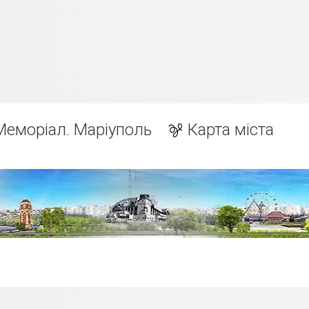
Меморіал. Маріуполь
Карта міста