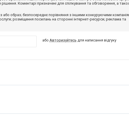
рішення. Коментарі призначені для спілкування та обговорення, а тако
з або образ; безпосереднє порівняння з іншими конкуруючими компанія
 послуги; розміщення посилань на сторонні інтернет-ресурси; реклама та
або
Авторизуйтесь
для написання відгуку