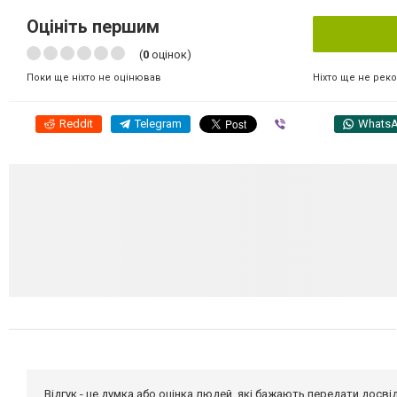
Оцініть першим
(
0
оцінок)
Ніхто ще не рек
Поки ще ніхто не оцінював
Reddit
Telegram
Viber
Whats
Відгук - це думка або оцінка людей, які бажають передати дос