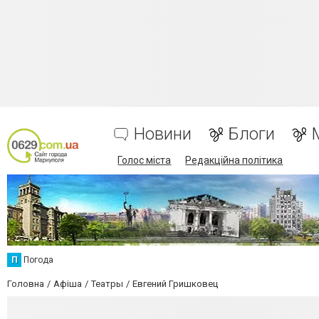
Новини
Блоги
Голос міста
Редакційна політика
П
Погода
Головна
Афіша
Театры
Евгений Гришковец