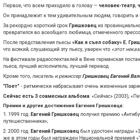
Первое, что всем приходило в голову —
человек-театр
,
Он принадлежит к тем удивительным людям, говорить и п
За рекордно короткий срок
Гришковец
из провинциально
превратился во всеобщего любимца, отмеченного пресс
После представления пьесы
«Как я съел собаку»
Е. Гри
что всякий, слушающий эту пьесу, уверен что
«этот нека
На фестивале радиоспектаклей в Вене германская пост
пьеса; лучший исполнитель; лучший перевод.
Кроме того,
писатель и режиссер
Гришковец Евгений Вал
"Поет"
- ритмически набрасывает очень жизненные зари
Сейчас есть 3 совмесных альбома
: «Сейчас» (2003), «Пе
Премии и другие достижения Евгения Гришковца:
1. 1999 год.
Евгений Гришковец
получил премию «Антибук
путешественника»;
2. 2000 год.
Евгений Гришковец
был удостоен награды «Зо
же в этом годы был награжден Национальной премией «