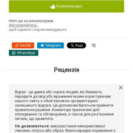
Я рекомендую
Ніхто ще не рекомендував
Авторизуйтесь
,
щоб оцінити і порекомендувати
Reddit
Telegram
Viber
WhatsApp
Рецензія
Відгук - це думка або оцінка людей, які бажають
передати досвід або враження іншим користувачам
нашого сайту з обов'язковою аргументацією
залишеного відгука. Це допоможе багатьом прийняти
правильне рішення. Коментарі призначені для
спілкування та обговорення, а також для роз'яснення
питань, що цікавлять.
Не дозволяється:
використання ненормативної
лексики, погроз або образ; безпосереднє порівняння з