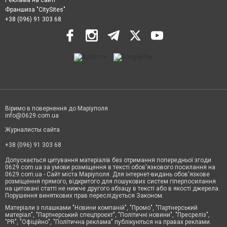
Реклама на сайті
Франшиза "CitySites"
+38 (096) 91 303 68
Віримо в повернення до Маріуполя
info@0629.com.ua
Журналисты сайта
+38 (096) 91 303 68
Допускається цитування матеріалів без отримання попередньої згоди
0629.com.ua за умови розміщення в тексті обов'язкового посилання на
0629.com.ua - Сайт міста Маріуполя. Для інтернет-видань обов'язкове
розміщення прямого, відкритого для пошукових систем гіперпосилання
на цитовані статті не нижче другого абзацу в тексті або в якості джерела.
Порушення виняткових прав переслідується Законом.
Матеріали з плашками "Новини компаній", "Промо", "Партнерський
матеріал", "Партнерський спецпроєкт", "Політичні новини", "Пресреліз",
"PR", "Офіційно", "Політична реклама" публікуються на правах реклами.