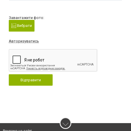
Завантажити фото:
Вибрати
Авторизуватись
Відправити