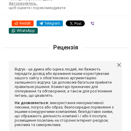
Авторизуйтесь
,
щоб оцінити і порекомендувати
Reddit
Telegram
Viber
WhatsApp
Рецензія
Відгук - це думка або оцінка людей, які бажають
передати досвід або враження іншим користувачам
нашого сайту з обов'язковою аргументацією
залишеного відгука. Це допоможе багатьом прийняти
правильне рішення. Коментарі призначені для
спілкування та обговорення, а також для роз'яснення
питань, що цікавлять.
Не дозволяється:
використання ненормативної
лексики, погроз або образ; безпосереднє порівняння з
іншими конкуруючими компаніями; безпідставні заяви,
що ображають діяльність компанії і / або її послуги;
розміщення посилань на сторонні інтернет-ресурси;
реклама та самореклама.