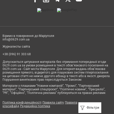
Віримо в повернення до Маріуполя
info@0629.com.ua
Журналисты сайта
+38 (096) 91 303 68
Допускається цитування матеріалів без отримання попередньої згоди
0629.com.ua за умови розміщення в тексті обов'язкового посилання на
0629.com.ua - Сайт міста Маріуполя. Для інтернет-видань обов'язкове
розміщення прямого, відкритого для пошукових систем гіперпосилання
на цитовані статті не нижче другого абзацу в тексті або в якості джерела.
Порушення виняткових прав переслідується Законом.
Матеріали з плашками "Новини компаній", "Промо", "Партнерський
матеріал", "Партнерський спецпроєкт", "Політичні новини", "Пресреліз",
"PR", "Офіційно", "Політична реклама" публікуються на правах реклами.
Політика конфіденційності
Правила сайту
Правила
класифайд
Редакційна політика
Фільтри