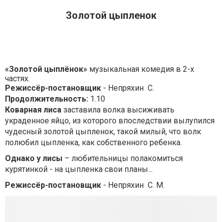
Золотой цыпленок
«Золотой цыплёнок»
музыкальная комедия в 2-х
частях.
Режиссёр-постановщик
- Непряхин С.
Продолжительность:
1.10
Коварная
лиса
заставила волка высиживать
украденное яйцо, из которого впоследствии вылупился
чудесный золотой цыпленок, такой милый, что волк
полюбил цыпленка, как собственного ребенка.
Однако у лисы
– любительницы полакомиться
курятинкой - на цыпленка свои планы...
Режиссёр-постановщик
- Непряхин С. М.