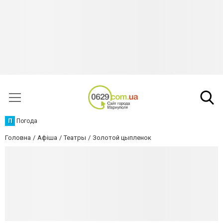
П
Погода
Головна
Афіша
Театры
Золотой цыпленок