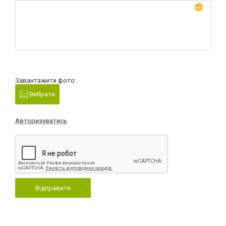
Завантажити фото:
Вибрати
Авторизуватись
Відправити