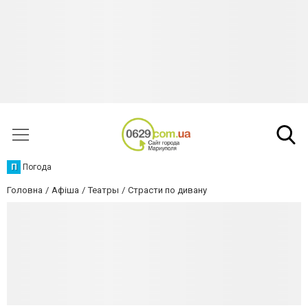
П
Погода
Головна
Афіша
Театры
Страсти по дивану