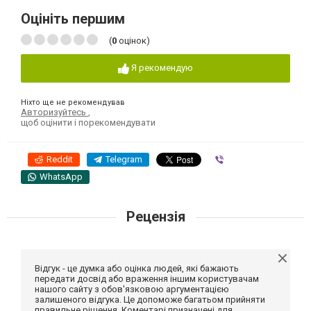
Оцініть першим
(
0
оцінок)
Я рекомендую
Ніхто ще не рекомендував
Авторизуйтесь
,
щоб оцінити і порекомендувати
Reddit
Telegram
Viber
WhatsApp
Рецензія
Відгук - це думка або оцінка людей, які бажають
передати досвід або враження іншим користувачам
нашого сайту з обов'язковою аргументацією
залишеного відгука. Це допоможе багатьом прийняти
правильне рішення. Коментарі призначені для