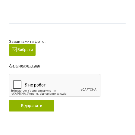
Завантажити фото:
Вибрати
Авторизуватись
Відправити