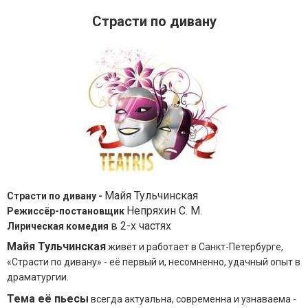
Страсти по дивану
Майя Тульчинская
Страсти по дивану -
Непряхин С. М.
Режиссёр-постановщик
в 2-х частях
Лирическая комедия
Майя Тульчинская
живёт и работает в Санкт-Петербурге,
«Страсти по дивану» - её первый и, несомненно, удачный опыт в
драматургии.
Тема её пьесы
всегда актуальна, современна и узнаваема -