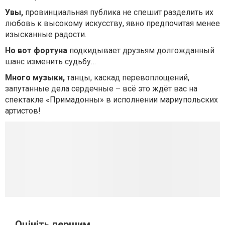
Увы,
провинциальная публика не спешит разделить их
любовь к высокому искусству, явно предпочитая менее
изысканные радости.
Но вот фортуна
подкидывает друзьям долгожданный
шанс изменить судьбу…
Много музыки,
танцы, каскад перевоплощений,
запутанные дела сердечные – всё это ждёт вас на
спектакле «Примадонны» в исполнении мариупольских
артистов!
Оцініть першим