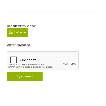
Завантажити фото:
Вибрати
Авторизуватись
Відправити