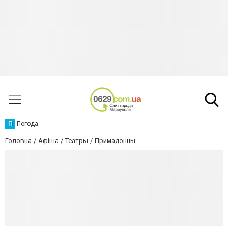
П
Погода
Головна
Афіша
Театры
Примадонны