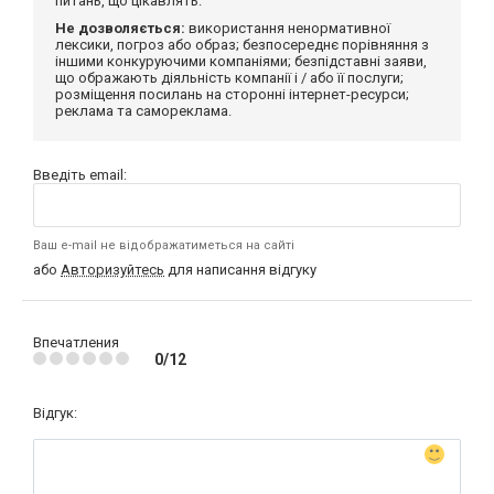
питань, що цікавлять.
Не дозволяється:
використання ненормативної
лексики, погроз або образ; безпосереднє порівняння з
іншими конкуруючими компаніями; безпідставні заяви,
що ображають діяльність компанії і / або її послуги;
розміщення посилань на сторонні інтернет-ресурси;
реклама та самореклама.
Введіть email:
Ваш e-mail не відображатиметься на сайті
або
Авторизуйтесь
для написання відгуку
Впечатления
0/12
Відгук: