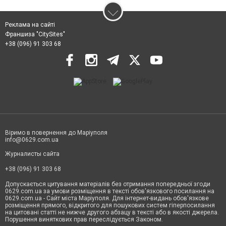
Реклама на сайті
Франшиза "CitySites"
+38 (096) 91 303 68
Віримо в повернення до Маріуполя
info@0629.com.ua
Журналисты сайта
+38 (096) 91 303 68
Допускається цитування матеріалів без отримання попередньої згоди
0629.com.ua за умови розміщення в тексті обов'язкового посилання на
0629.com.ua - Сайт міста Маріуполя. Для інтернет-видань обов'язкове
розміщення прямого, відкритого для пошукових систем гіперпосилання
на цитовані статті не нижче другого абзацу в тексті або в якості джерела.
Порушення виняткових прав переслідується Законом.