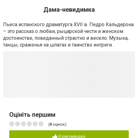
Дама-невидимка
Пьеса испанского драматурга XVII в. Педро Кальдерона
– это рассказ о любви, рыцарской чести и женском
достоинстве, поведанный страстно и весело. Музыка,
танцы, сраженья на шпагах и таинство интриги.
Оцініть першим
(
0
оцінок)
Я рекомендую