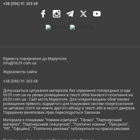
+38 (096) 91 303 68
Віримо в повернення до Маріуполя
info@0629.com.ua
Журналисты сайта
+38 (096) 91 303 68
Допускається цитування матеріалів без отримання попередньої згоди
0629.com.ua за умови розміщення в тексті обов'язкового посилання на
0629.com.ua - Сайт міста Маріуполя. Для інтернет-видань обов'язкове
розміщення прямого, відкритого для пошукових систем гіперпосилання
на цитовані статті не нижче другого абзацу в тексті або в якості джерела.
Порушення виняткових прав переслідується Законом.
Матеріали з плашками "Новини компаній", "Промо", "Партнерський
матеріал", "Партнерський спецпроєкт", "Політичні новини", "Пресреліз",
"PR", "Офіційно", "Політична реклама" публікуються на правах реклами.