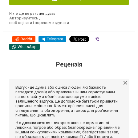
Ніхто ще не рекомендував
Авторизуйтесь
,
щоб оцінити і порекомендувати
Reddit
Telegram
Viber
WhatsApp
Рецензія
Відгук - це думка або оцінка людей, які бажають
передати досвід або враження іншим користувачам
нашого сайту з обов'язковою аргументацією
залишеного відгука. Це допоможе багатьом прийняти
правильне рішення. Коментарі призначені для
спілкування та обговорення, а також для роз'яснення
питань, що цікавлять.
Не дозволяється:
використання ненормативної
лексики, погроз або образ; безпосереднє порівняння з
іншими конкуруючими компаніями; безпідставні заяви,
що ображають діяльність компанії і / або її послуги;