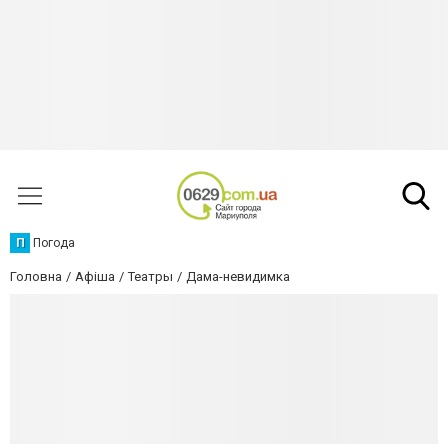
П
Погода
Головна
Афіша
Театры
Дама-невидимка