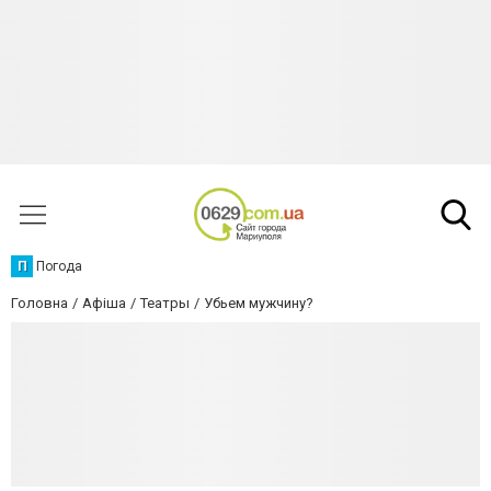
П
Погода
Головна
Афіша
Театры
Убьем мужчину?