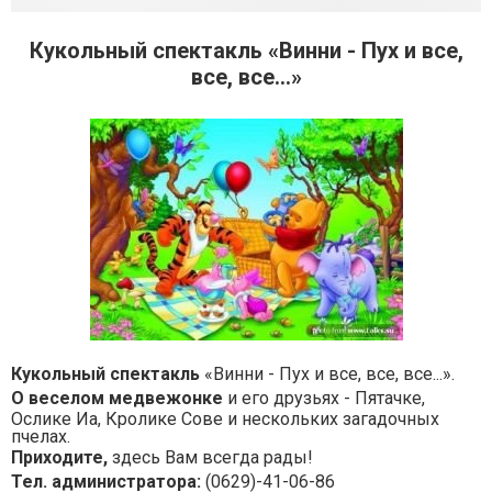
Кукольный спектакль «Винни - Пух и все,
все, все...»
Кукольный спектакль
«Винни - Пух и все, все, все...».
О веселом медвежонке
и его друзьях - Пятачке,
Ослике Иа, Кролике Сове и нескольких загадочных
пчелах.
Приходите,
здесь Вам всегда рады!
Тел. администратора:
(0629)-41-06-86