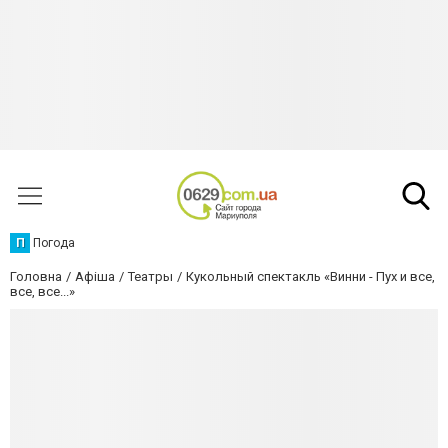
П
Погода
Головна
Афіша
Театры
Кукольный спектакль «Винни - Пух и все,
все, все...»