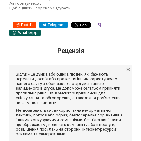
Авторизуйтесь
,
щоб оцінити і порекомендувати
Reddit
Telegram
Viber
WhatsApp
Рецензія
Відгук - це думка або оцінка людей, які бажають
передати досвід або враження іншим користувачам
нашого сайту з обов'язковою аргументацією
залишеного відгука. Це допоможе багатьом прийняти
правильне рішення. Коментарі призначені для
спілкування та обговорення, а також для роз'яснення
питань, що цікавлять.
Не дозволяється:
використання ненормативної
лексики, погроз або образ; безпосереднє порівняння з
іншими конкуруючими компаніями; безпідставні заяви,
що ображають діяльність компанії і / або її послуги;
розміщення посилань на сторонні інтернет-ресурси;
реклама та самореклама.