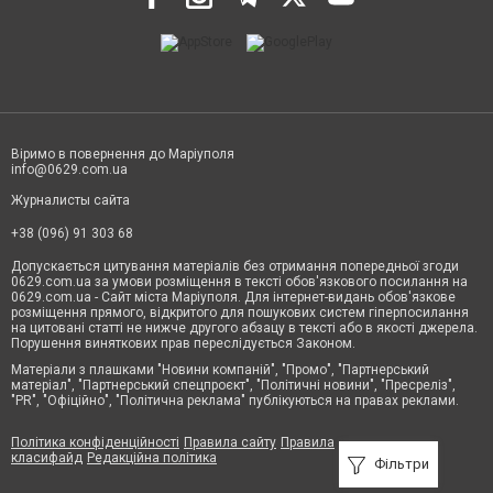
Віримо в повернення до Маріуполя
info@0629.com.ua
Журналисты сайта
+38 (096) 91 303 68
Допускається цитування матеріалів без отримання попередньої згоди
0629.com.ua за умови розміщення в тексті обов'язкового посилання на
0629.com.ua - Сайт міста Маріуполя. Для інтернет-видань обов'язкове
розміщення прямого, відкритого для пошукових систем гіперпосилання
на цитовані статті не нижче другого абзацу в тексті або в якості джерела.
Порушення виняткових прав переслідується Законом.
Матеріали з плашками "Новини компаній", "Промо", "Партнерський
матеріал", "Партнерський спецпроєкт", "Політичні новини", "Пресреліз",
"PR", "Офіційно", "Політична реклама" публікуються на правах реклами.
Політика конфіденційності
Правила сайту
Правила
класифайд
Редакційна політика
Фільтри