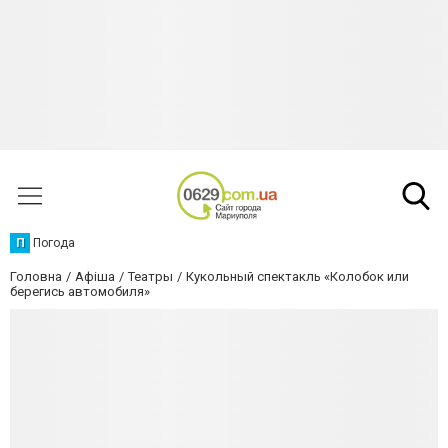
П
Погода
Головна
Афіша
Театры
Кукольный спектакль «Колобок или
берегись автомобиля»