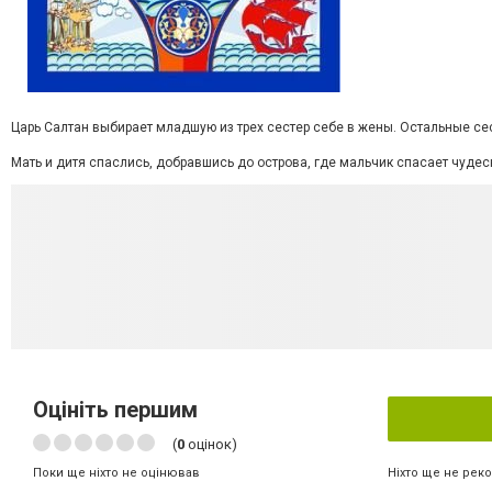
Царь Салтан выбирает младшую из трех сестер себе в жены. Остальные се
Мать и дитя спаслись, добравшись до острова, где мальчик спасает чудес
Оцініть першим
(
0
оцінок)
Ніхто ще не рек
Поки ще ніхто не оцінював