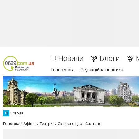
Новини
Блоги
Голос міста
Редакційна політика
П
Погода
Головна
Афіша
Театры
Сказка о царе Салтане