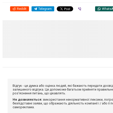
Reddit
Telegram
Viber
Whats
Відгук - це думка або оцінка людей, які бажають передати дос
залишеного відгука. Це допоможе багатьом прийняти правильне 
роз'яснення питань, що цікавлять.
Не дозволяється:
використання ненормативної лексики, погро
безпідставні заяви, що ображають діяльність компанії і / або її
самореклама.