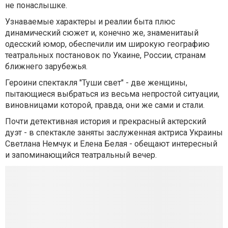
не понаслышке.
Узнаваемые характеры и реалии быта плюс
динамический сюжет и, конечно же, знаменитаый
одесский юмор, обеспечили им широкую географию
театральных постановок по Укаине, России, странам
ближнего зарубежья.
Героини спектакля "Туши свет" - две женщины,
пытающиеся выбраться из весьма непростой ситуации,
виновницами которой, правда, они же сами и стали.
Почти детективная история и прекрасный актерский
дуэт - в спектакле заняты заслуженная актриса Украины
Светлана Немчук и Елена Белая - обещают интересный
и запоминающийся театральный вечер.