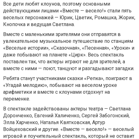
Все дети любят клоунов, поэтому основными
действующими лицами «Вместе — весело!» стали пять
веселых персонажей — Юрик, Цветик, Ромашка, Жорик,
Кнопочка и ведущая Светлана.
Вместе с маленькими зрителями они отправятся в
увлекательное музыкальное путешествие по станциям
«Веселые истории», «Сказочная», «Песенная», «Уроки» и
даже побывают на планете «Цирк». Весь спектакль
поставлен так, что актеры играют не для зрителей, а
вместе с ними — поют, танцуют и разгадывают загадки.
Ребята станут участниками сказки «Репка», поиграют в
«Угадай мелодию», побывают на веселом уроке
арифметики и вместе с клоунами отдохнут на
переменке.
В спектакле задействованы актеры театра — Светлана
Доронченко, Евгений Халиченко, Сергей Забогонский,
Элла Харченко, Наталья Квятковская, Артур
Войцеховский и другие. «Вместе — весело!» — веселый
игровой и поучительный спектакль, который не оставит