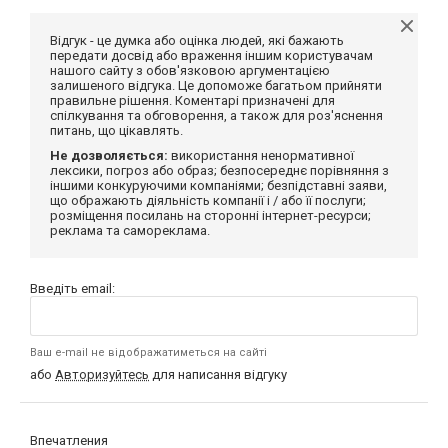
Відгук - це думка або оцінка людей, які бажають
передати досвід або враження іншим користувачам
нашого сайту з обов'язковою аргументацією
залишеного відгука. Це допоможе багатьом прийняти
правильне рішення. Коментарі призначені для
спілкування та обговорення, а також для роз'яснення
питань, що цікавлять.
Не дозволяється:
використання ненормативної
лексики, погроз або образ; безпосереднє порівняння з
іншими конкуруючими компаніями; безпідставні заяви,
що ображають діяльність компанії і / або її послуги;
розміщення посилань на сторонні інтернет-ресурси;
реклама та самореклама.
Введіть email:
Ваш e-mail не відображатиметься на сайті
або
Авторизуйтесь
для написання відгуку
Впечатления