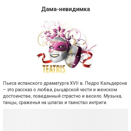
Дама-невидимка
Пьеса испанского драматурга XVII в. Педро Кальдерона
– это рассказ о любви, рыцарской чести и женском
достоинстве, поведанный страстно и весело. Музыка,
танцы, сраженья на шпагах и таинство интриги.