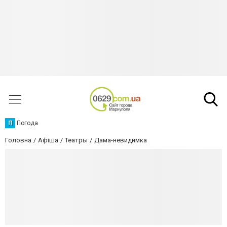
П
Погода
Головна
Афіша
Театры
Дама-невидимка