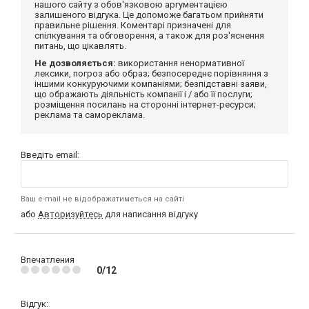
нашого сайту з обов'язковою аргументацією
залишеного відгука. Це допоможе багатьом прийняти
правильне рішення. Коментарі призначені для
спілкування та обговорення, а також для роз'яснення
питань, що цікавлять.
Не дозволяється:
використання ненормативної
лексики, погроз або образ; безпосереднє порівняння з
іншими конкуруючими компаніями; безпідставні заяви,
що ображають діяльність компанії і / або її послуги;
розміщення посилань на сторонні інтернет-ресурси;
реклама та самореклама.
Введіть email:
Ваш e-mail не відображатиметься на сайті
або
Авторизуйтесь
для написання відгуку
Впечатления
0/12
Відгук: