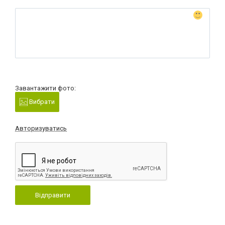
Завантажити фото:
Вибрати
Авторизуватись
Відправити