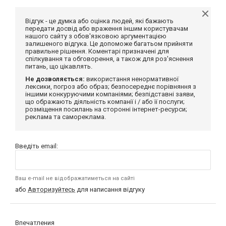
Відгук - це думка або оцінка людей, які бажають
передати досвід або враження іншим користувачам
нашого сайту з обов'язковою аргументацією
залишеного відгука. Це допоможе багатьом прийняти
правильне рішення. Коментарі призначені для
спілкування та обговорення, а також для роз'яснення
питань, що цікавлять.
Не дозволяється:
використання ненормативної
лексики, погроз або образ; безпосереднє порівняння з
іншими конкуруючими компаніями; безпідставні заяви,
що ображають діяльність компанії і / або її послуги;
розміщення посилань на сторонні інтернет-ресурси;
реклама та самореклама.
Введіть email:
Ваш e-mail не відображатиметься на сайті
або
Авторизуйтесь
для написання відгуку
Впечатления