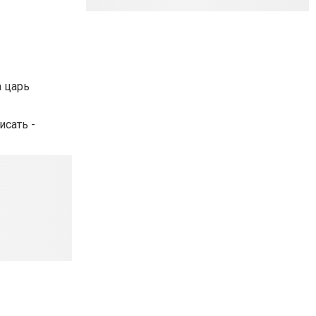
а царь
исать -