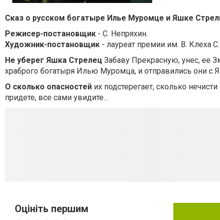
Сказ о русском богатыре Илье Муромце и Яшке Стрел
Режисер-постановщик
- С. Непряхин.
Художник-постановщик
- лауреат премии им. В. Клеха С.
Не уберег Яшка
Стрелец
Забаву Прекрасную, унес, ее З
храброго богатыря Илью Муромца, и отправились они с 
О сколько опасностей
их подстерегает, сколько нечисти 
придете, все сами увидите...
Оцініть першим