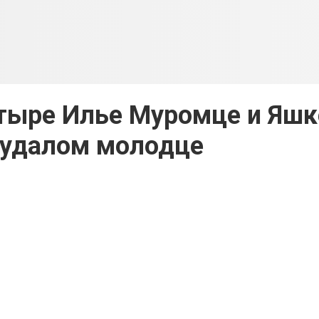
атыре Илье Муромце и Яшк
 удалом молодце