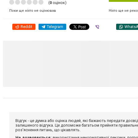
(
0
оцінок)
Ніхто ще не рек
Поки ще ніхто не оцінював
Reddit
Telegram
Viber
Whats
Відгук - це думка або оцінка людей, які бажають передати дос
залишеного відгука. Це допоможе багатьом прийняти правильне 
роз'яснення питань, що цікавлять.
Не дозволяється:
використання ненормативної лексики, погро