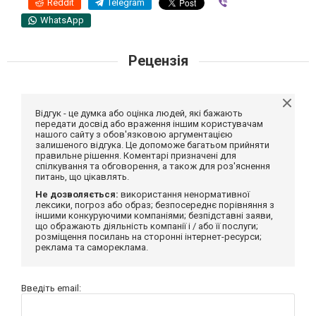
Reddit
Telegram
Viber
WhatsApp
Рецензія
Відгук - це думка або оцінка людей, які бажають
передати досвід або враження іншим користувачам
нашого сайту з обов'язковою аргументацією
залишеного відгука. Це допоможе багатьом прийняти
правильне рішення. Коментарі призначені для
спілкування та обговорення, а також для роз'яснення
питань, що цікавлять.
Не дозволяється:
використання ненормативної
лексики, погроз або образ; безпосереднє порівняння з
іншими конкуруючими компаніями; безпідставні заяви,
що ображають діяльність компанії і / або її послуги;
розміщення посилань на сторонні інтернет-ресурси;
реклама та самореклама.
Введіть email: