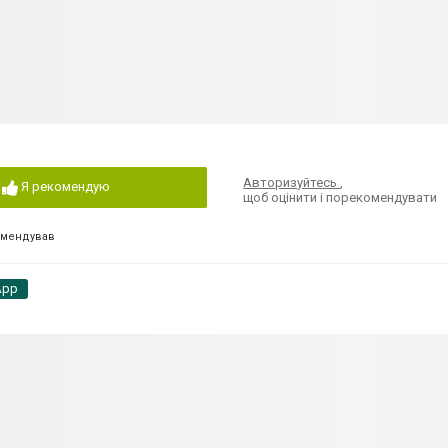
Авторизуйтесь
,
Я рекомендую
щоб оцінити і порекомендувати
омендував
App