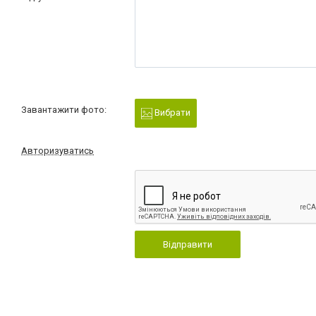
Завантажити фото:
Вибрати
Авторизуватись
Відправити