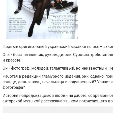
Первый оригинальный украинский мюзикл по всем закон
Она - босс, начальник, руководитель. Суровая, требоват
и красоте.
Он - фотограф, молодой, талантливый, но неизвестный. 
Работая в редакции гламурного издания, они, однако, пр
солнце, день и ночь, начальница и подчиненный? Узнает
фотографа?
История непредсказцемой любви на работе, современно
авторской музыкой рассказана языком потрясающего во