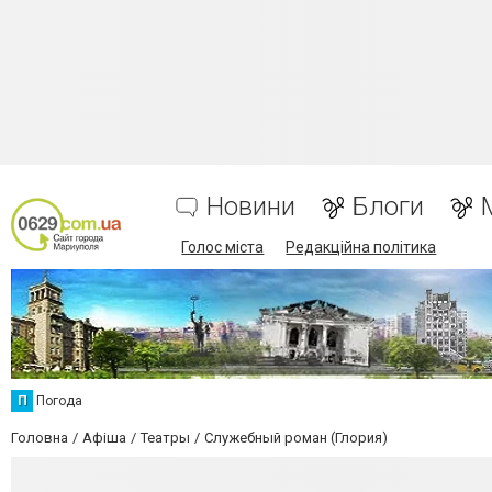
Новини
Блоги
Голос міста
Редакційна політика
П
Погода
Головна
Афіша
Театры
Служебный роман (Глория)