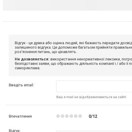
Відгук - це думка або оцінка людей, які бажають передати дос
залишеного відгука. Це допоможе багатьом прийняти правильне 
роз'яснення питань, що цікавлять.
Не дозволяється:
використання ненормативної лексики, погро
безпідставні заяви, що ображають діяльність компанії і / або її
самореклама.
Введіть email:
Ваш e-mail не відображатиметься на сайті
Впечатления
0/12
Відгук: