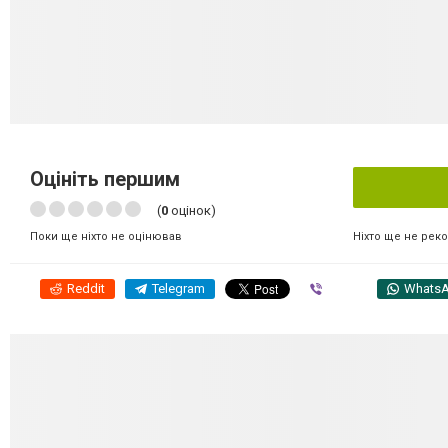
Оцініть першим
(
0
оцінок)
Ніхто ще не рек
Поки ще ніхто не оцінював
Reddit
Telegram
Viber
Whats