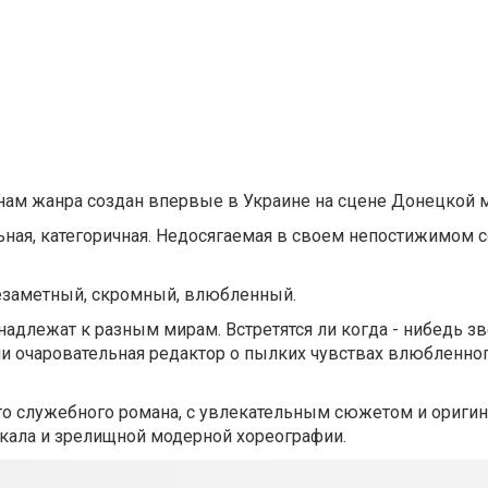
ам жанра создан впервые в Украине на сцене Донецкой м
ельная, категоричная. Недосягаемая в своем непостижимом
Незаметный, скромный, влюбленный.
инадлежат к разным мирам. Встретятся ли когда - нибедь з
 ли очаровательная редактор о пылких чувствах влюбленно
го служебного романа, с увлекательным сюжетом и ориги
кала и зрелищной модерной хореографии.