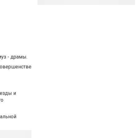
уз - драмы.
 совершенстве
везды и
го
нальной