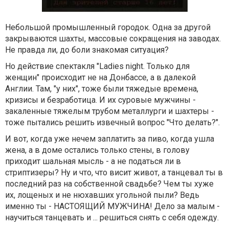
Небольшой промышленный городок. Одна за другой
закрываются шахты, массовые сокращения на заводах.
Не правда ли, до боли знакомая ситуация?
Но действие спектакля "Ladies night. Только для
женщин" происходит не на Донбассе, а в далекой
Англии. Там, "у них", тоже были тяжедые времена,
кризисы и безработица. И их суровые мужчины -
закаленные тяжелым трубом металлурги и шахтеры -
тоже пытались решить извечный вопрос "Что делать?".
И вот, когда уже нечем заплатить за пиво, когда ушла
жена, а в доме остались только стены, в голову
приходит шальная мысль - а не податься ли в
стриптизеры? Ну и что, что висит живот, а танцевал ты в
последний раз на собственной свадьбе? Чем ты хуже
их, лощеных и не нюхавших угольной пыли? Ведь
именно ты - НАСТОЯЩИЙ МУЖЧИНА! Дело за малым -
научиться танцевать и ... решиться снять с себя одежду.