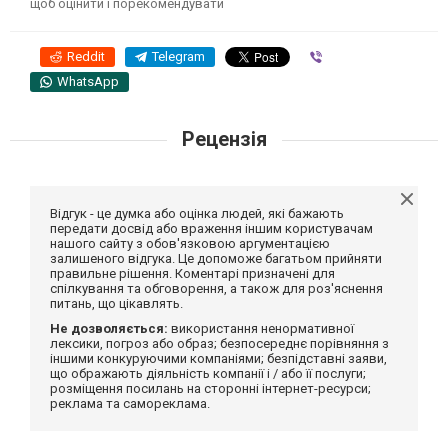
щоб оцінити і порекомендувати
Reddit
Telegram
Viber
WhatsApp
Рецензія
Відгук - це думка або оцінка людей, які бажають
передати досвід або враження іншим користувачам
нашого сайту з обов'язковою аргументацією
залишеного відгука. Це допоможе багатьом прийняти
правильне рішення. Коментарі призначені для
спілкування та обговорення, а також для роз'яснення
питань, що цікавлять.
Не дозволяється:
використання ненормативної
лексики, погроз або образ; безпосереднє порівняння з
іншими конкуруючими компаніями; безпідставні заяви,
що ображають діяльність компанії і / або її послуги;
розміщення посилань на сторонні інтернет-ресурси;
реклама та самореклама.