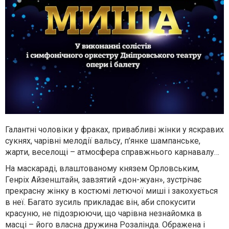
Галантні чоловіки у фраках, привабливі жінки у яскравих
сукнях, чарiвнi мелодiї вальсу, п’янке шампанське,
жарти, веселощі – атмосфера справжнього карнавалу…
На маскарадi, влаштованому князем Орловським,
Генрiх Айзенштайн, завзятий «дон-жуан», зустрічає
прекрасну жінку в костюмі летючої миші i закохується
в неї. Багато зусиль прикладає вiн, аби спокусити
красуню, не підозрюючи, що чарівна незнайомка в
масці – його власна дружина Розалiнда. Ображена і