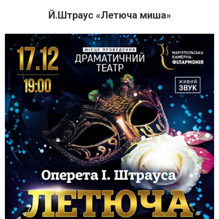
Й.Штраус «Летюча миша»