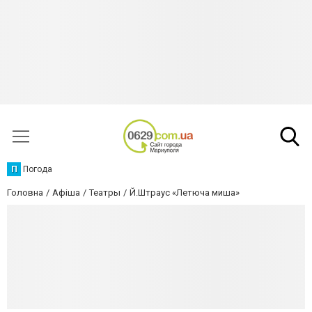
П
Погода
Головна
Афіша
Театры
Й.Штраус «Летюча миша»