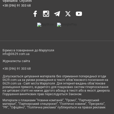
Франшиза "CitySites"
+38 (096) 91 303 68
Віримо в повернення до Маріуполя
info@0629.com.ua
Журналисты сайта
+38 (096) 91 303 68
Допускається цитування матеріалів без отримання попередньої згоди
0629.com.ua за умови розміщення в тексті обов'язкового посилання на
0629.com.ua - Сайт міста Маріуполя. Для інтернет-видань обов'язкове
розміщення прямого, відкритого для пошукових систем гіперпосилання
на цитовані статті не нижче другого абзацу в тексті або в якості джерела.
Порушення виняткових прав переслідується Законом.
Матеріали з плашками "Новини компаній", "Промо", "Партнерський
матеріал", "Партнерський спецпроєкт", "Політичні новини", "Пресреліз",
"PR", "Офіційно", "Політична реклама" публікуються на правах реклами.