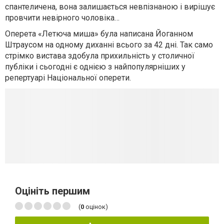
спантеличена, вона залишається невпізнаною і вирішує
провчити невірного чоловіка…
Оперета «Летюча миша» була написана Йоганном
Штраусом на одному диханні всього за 42 дні. Так само
стрімко вистава здобула прихильність у столичної
публіки і сьогодні є однією з найпопулярніших у
репертуарі Національної оперети.
Оцініть першим
(
0
оцінок)