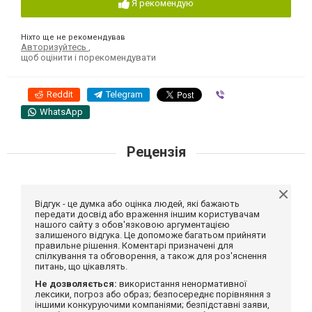
Я рекомендую
Ніхто ще не рекомендував
Авторизуйтесь
,
щоб оцінити і порекомендувати
Reddit
Telegram
Viber
WhatsApp
Рецензія
Відгук - це думка або оцінка людей, які бажають
передати досвід або враження іншим користувачам
нашого сайту з обов'язковою аргументацією
залишеного відгука. Це допоможе багатьом прийняти
правильне рішення. Коментарі призначені для
спілкування та обговорення, а також для роз'яснення
питань, що цікавлять.
Не дозволяється:
використання ненормативної
лексики, погроз або образ; безпосереднє порівняння з
іншими конкуруючими компаніями; безпідставні заяви,