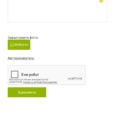
Завантажити фото:
Вибрати
Авторизуватись
Відправити