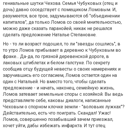
гениальные шутки Чехова. Семья Чубуковых (отец и
дочь) давно соседствует с помещиком Ломовым. И,
разумеется, все трое, задумываются об "объединении
капиталов", да только Ломов со своей мнительностью,
можно даже сказать паранойей, никак не решался
сделать предложение Наталье Степановне.
Но - то ли возраст подошел, то ли "звезды сошлись", в
то утро Ломов прибывает в деревню к Чубуковым во
фраке... Да-да, по грязной деревенской дороге, в
лаковых штиблетах и белом галстуке. По секрету
сообщив отцу будущей невесты о своих намерениях и
заручившись его согласием, Ломов остается один на
один с Натальей. Но вместо того, чтобы сделать
предложение - и начать, наконец, семейную жизнь,
Ломов затевает земельные споры с хозяйкой. Вы ведь
представляете себе, каковы диалоги, написанные
Чеховым о спорном клочке земли - "воловьих лужках"?
Действительно, есть что поиграть. Скандал! Ужас!
Ломов, совершенно позабывший зачем приезжал,
хочет уйти, дабы избежать инфаркта. И тут отец