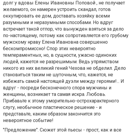
долг у вдовы Елены Ивановны Поповой , не получает
желаемого, он намерен устроить скандал, готов
оккупировать ее дом, доставать хозяйку всеми
разумными и неразумными способами. Но вдруг
встречает такой отпор, что вынужден взяться за дело
по-настоящему, потому как сопротивляется его грубому
мужскому нраву Елена Ивановна совершенно
бескомпромиссно! Спор этих невероятно
темпераментных, но, в сущности, ужасно одиноких
людей, кажется не разрешимым. Ведь упрямством
никого из них великий гений Чехова не обделил. Дело
становиться таким не шуточным, что, кажется, не
избежать самой настоящей дуэли между героями!... И
вдруг - посреди бесконечного спора мужчины и
женщины, возникает та самая искра. Любовь.
Прибавьте к этому уморительно-острохарактерного
слугу, необычное пластическое решение - и
представьте, каким образом закончится это
невероятное событие!
"Предложение". Сюжет этой пьесы - прост, как и все