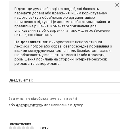
Відгук - це думка або оцінка людей, які бажають
передати досвід або враження іншим користувачам
нашого сайту з обов'язковою аргументацією
залишеного відгука. Це допоможе багатьом прийняти
правильне рішення. Коментарі призначені для
спілкування та обговорення, а також для роз'яснення
питань, що цікавлять.
Не дозволяється:
використання ненормативної
лексики, погроз або образ; безпосереднє порівняння з
іншими конкуруючими компаніями; безпідставні заяви,
що ображають діяльність компанії і / або її послуги;
розміщення посилань на сторонні інтернет-ресурси;
реклама та самореклама.
Введіть email:
Ваш e-mail не відображатиметься на сайті
або
Авторизуйтесь
для написання відгуку
Впечатления
0/12