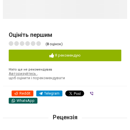
Оцініть першим
(
0
оцінок)
Я рекомендую
Ніхто ще не рекомендував
Авторизуйтесь
,
щоб оцінити і порекомендувати
Reddit
Telegram
Viber
WhatsApp
Рецензія