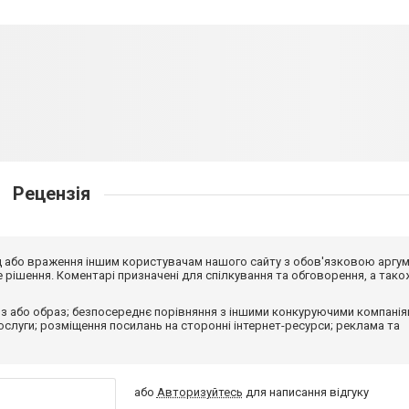
Рецензія
від або враження іншим користувачам нашого сайту з обов'язковою аргу
рішення. Коментарі призначені для спілкування та обговорення, а тако
з або образ; безпосереднє порівняння з іншими конкуруючими компанія
 послуги; розміщення посилань на сторонні інтернет-ресурси; реклама та
або
Авторизуйтесь
для написання відгуку