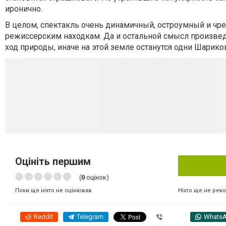
иронично.
В целом, спектакль очень динамичный, остроумный и чре
режиссерским находкам. Да и остальной смысл произведе
ход природы, иначе на этой земле останутся одни Шарико
Оцініть першим
(
0
оцінок)
Ніхто ще не рек
Поки ще ніхто не оцінював
Reddit
Telegram
Viber
Whats