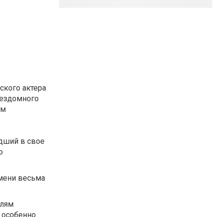
ского актера
бездомного
ем
едший в свое
о
емени весьма
елям
 особенно