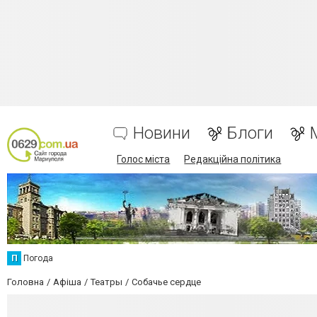
Новини
Блоги
Голос міста
Редакційна політика
П
Погода
Головна
Афіша
Театры
Собачье сердце