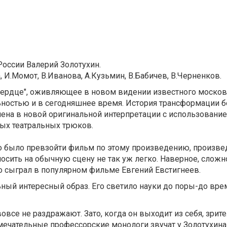
России Валерий Золотухин.
, И.Момот, В.Иванова, А.Кузьмин, В.Бабичев, В.Черненков.
сердце", оживляющее в новом видении известного москов
льностью и в сегодняшнее время. История трансформации 
ена в новой оригинальной интерпретации с использовани
ых театральных трюков.
жно было превзойти фильм по этому произведению, произв
осить на обычную сцену не так уж легко. Наверное, сложн
о сыграл в популярном фильме Евгений Евстигнеев.
ьный интересный образ. Его светило науки до поры-до вр
овсе не раздражают. Зато, когда он выходит из себя, зрит
амечательные профессорские монологи звучат у Золотухина