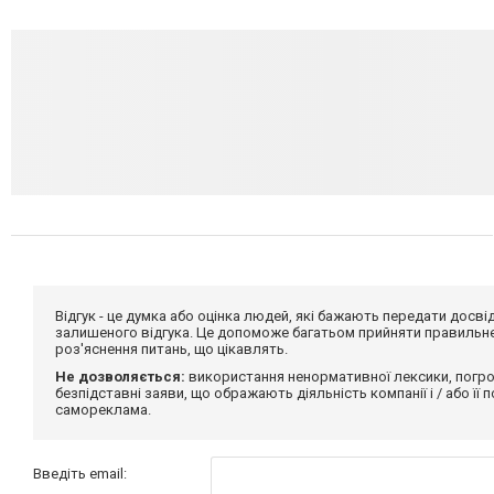
Відгук - це думка або оцінка людей, які бажають передати дос
залишеного відгука. Це допоможе багатьом прийняти правильне 
роз'яснення питань, що цікавлять.
Не дозволяється:
використання ненормативної лексики, погро
безпідставні заяви, що ображають діяльність компанії і / або її
самореклама.
Введіть email: