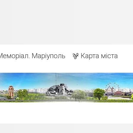
Меморіал. Маріуполь
Карта міста