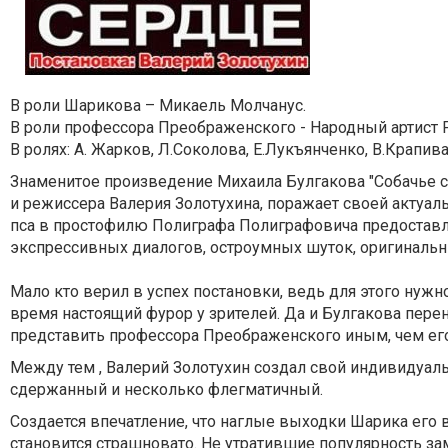
В роли Шарикова – Микаель Молчанус.
В роли профессора Преображенского - Народный артист 
В ролях: А. Жарков, Л.Соколова, Е.Лукъянченко, В.Крапива
Знаменитое произведение Михаила Булгакова "Собачье 
и режиссера Валерия Золотухина, поражает своей актуа
пса в простофилю Полиграфа Полиграфовича предоставл
экспрессивных диалогов, остроумных шуток, оригинальн
Мало кто верил в успех постановки, ведь для этого ну
время настоящий фурор у зрителей. Да и Булгакова перен
представить профессора Преображенского иным, чем ег
Между тем , Валерий Золотухин создал свой индивидуал
сдержанный и несколько флегматичный.
Создается впечатление, что наглые выходки Шарика его в
становится страшновато. Не утратившие популярность з