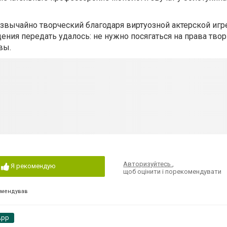
звычайно творческий благодаря виртуозной актерской игр
ния передать удалось: не нужно посягаться на права твор
вы.
Авторизуйтесь
,
Я рекомендую
щоб оцінити і порекомендувати
омендував
App