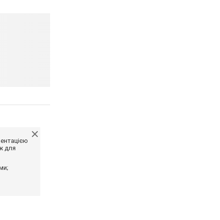
ментацією
ж для
ми;