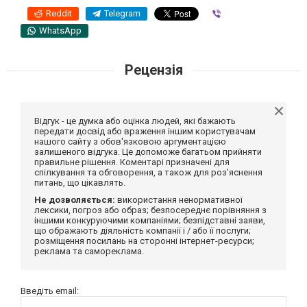
Reddit
Telegram
Viber
WhatsApp
Рецензія
Відгук - це думка або оцінка людей, які бажають
передати досвід або враження іншим користувачам
нашого сайту з обов'язковою аргументацією
залишеного відгука. Це допоможе багатьом прийняти
правильне рішення. Коментарі призначені для
спілкування та обговорення, а також для роз'яснення
питань, що цікавлять.
Не дозволяється:
використання ненормативної
лексики, погроз або образ; безпосереднє порівняння з
іншими конкуруючими компаніями; безпідставні заяви,
що ображають діяльність компанії і / або її послуги;
розміщення посилань на сторонні інтернет-ресурси;
реклама та самореклама.
Введіть email: