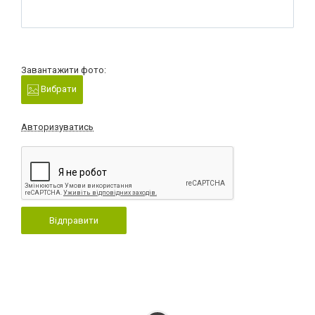
Завантажити фото:
Вибрати
Авторизуватись
Відправити