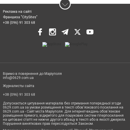
Реклама на сайті
Франшиза "CitySites"
+38 (096) 91 303 68
Віримо в повернення до Маріуполя
info@0629.com.ua
Журналисты сайта
+38 (096) 91 303 68
Допускається цитування матеріалів без отримання попередньої згоди
0629.com.ua за умови розміщення в тексті обов'язкового посилання на
0629.com.ua - Сайт міста Маріуполя. Для інтернет-видань обов'язкове
розміщення прямого, відкритого для пошукових систем гіперпосилання
на цитовані статті не нижче другого абзацу в тексті або в якості джерела.
Порушення виняткових прав переслідується Законом.