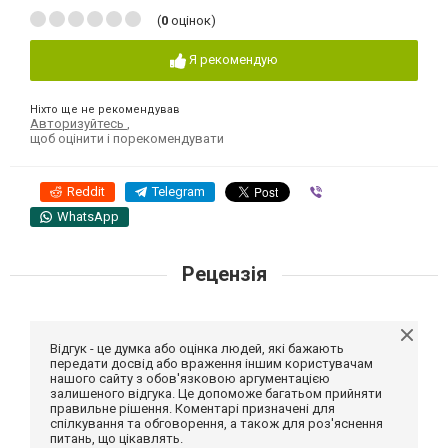
(
0
оцінок)
Я рекомендую
Ніхто ще не рекомендував
Авторизуйтесь
,
щоб оцінити і порекомендувати
Reddit
Telegram
Viber
WhatsApp
Рецензія
Відгук - це думка або оцінка людей, які бажають
передати досвід або враження іншим користувачам
нашого сайту з обов'язковою аргументацією
залишеного відгука. Це допоможе багатьом прийняти
правильне рішення. Коментарі призначені для
спілкування та обговорення, а також для роз'яснення
питань, що цікавлять.