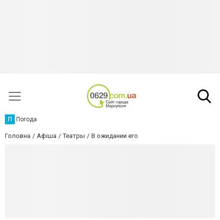
П
Погода
Головна
Афіша
Театры
В ожидании его