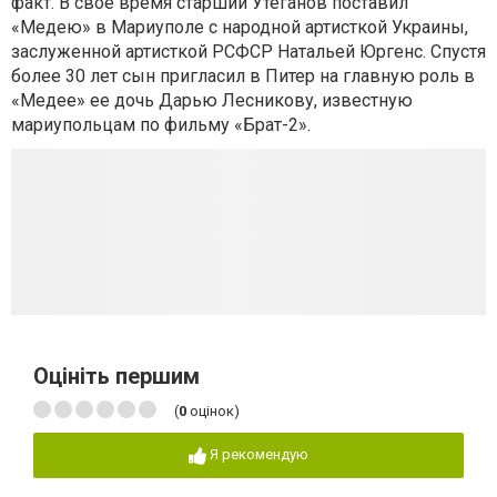
факт. В свое время старший Утеганов поставил
«Медею» в Мариуполе с народной артисткой Украины,
заслуженной артисткой РСФСР Натальей Юргенс. Спустя
более 30 лет сын пригласил в Питер на главную роль в
«Медее» ее дочь Дарью Лесникову, известную
мариупольцам по фильму «Брат-2».
Оцініть першим
(
0
оцінок)
Я рекомендую