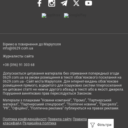
Віримо в повернення до Маріуполя
info@0629.com.ua
Журналисты сайта
+38 (096) 91 303 68
Допускається цитування матеріалів без отримання попередньої згоди
0629.com.ua за умови розміщення в тексті обов'язкового посилання на
0629.com.ua - Сайт міста Маріуполя. Для інтернет-видань обов'язкове
розміщення прямого, відкритого для пошукових систем гіперпосилання
на цитовані статті не нижче другого абзацу в тексті або в якості джерела.
Порушення виняткових прав переслідується Законом.
Матеріали з плашками "Новини компаній", "Промо", "Партнерський
матеріал", "Партнерський спецпроєкт", "Політичні новини", "Пресреліз",
"PR", "Офіційно", "Політична реклама" публікуються на правах реклами.
Політика конфіденційності
Правила сайту
Правила
класифайд
Редакційна політика
Фільтри