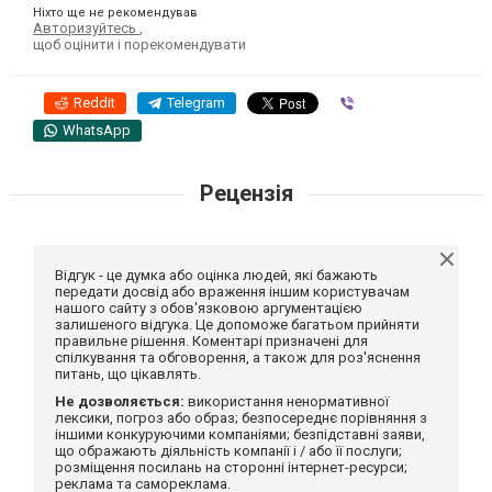
Ніхто ще не рекомендував
Авторизуйтесь
,
щоб оцінити і порекомендувати
Reddit
Telegram
Viber
WhatsApp
Рецензія
Відгук - це думка або оцінка людей, які бажають
передати досвід або враження іншим користувачам
нашого сайту з обов'язковою аргументацією
залишеного відгука. Це допоможе багатьом прийняти
правильне рішення. Коментарі призначені для
спілкування та обговорення, а також для роз'яснення
питань, що цікавлять.
Не дозволяється:
використання ненормативної
лексики, погроз або образ; безпосереднє порівняння з
іншими конкуруючими компаніями; безпідставні заяви,
що ображають діяльність компанії і / або її послуги;
розміщення посилань на сторонні інтернет-ресурси;
реклама та самореклама.