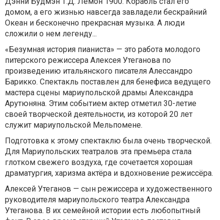
Дэнни Будмэн Т.Д. Лемон 1900. Корабль стал его
домом, а его жизнью навсегда завладели бескрайний
Океан и бесконечно прекрасная музыка. А люди
сложили о нем легенду...
«Безумная история пианиста» — это работа молодого
питерского режиссера Алексея Утеганова по
произведению итальянского писателя Алессандро
Барикко. Спектакль поставлен для бенефиса ведущего
мастера сцены мариупольской драмы Александра
Арутюняна. Этим событием актер отметил 30-летие
своей творческой деятельности, из которой 20 лет
служит мариупольской Мельпомене.
Подготовка к этому спектаклю была очень творческой.
Для Мариупольских театралов эта премьера стала
глотком свежего воздуха, где сочетается хорошая
драматургия, харизма актёра и вдохновение режиссёра.
Алексей Утеганов — сын режиссера и художественного
руководителя мариупольского театра Александра
Утеганова. В их семейной истории есть любопытный