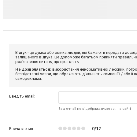
Відгук - це думка або оцінка людей, які бажають передати дос
залишеного відгука. Це допоможе багатьом прийняти правильне 
роз'яснення питань, що цікавлять.
Не дозволяється:
використання ненормативної лексики, погро
безпідставні заяви, що ображають діяльність компанії і / або її
самореклама.
Введіть email:
Ваш e-mail не відображатиметься на сайті
Впечатления
0/12