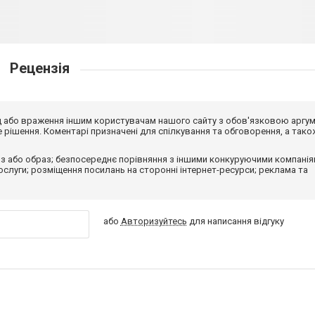
Рецензія
від або враження іншим користувачам нашого сайту з обов'язковою аргу
рішення. Коментарі призначені для спілкування та обговорення, а тако
з або образ; безпосереднє порівняння з іншими конкуруючими компанія
 послуги; розміщення посилань на сторонні інтернет-ресурси; реклама та
або
Авторизуйтесь
для написання відгуку