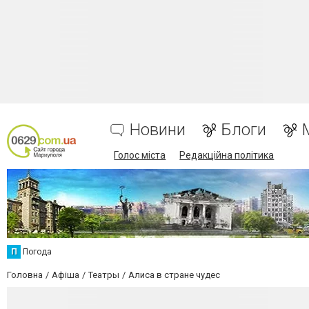
Новини
Блоги
Голос міста
Редакційна політика
П
Погода
Головна
Афіша
Театры
Алиса в стране чудес