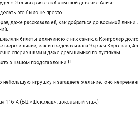
чудес». Эта история о любопытной девочке Алисе.
делать это было не просто.
рая, даже рассказала ей, как добраться до восьмой линии.
ний.
ъявляли билеты величиною с них самих, а Контролёр долг
 четвёртой линии, как и предсказывала Чёрная Королева, А
 вечно спорившими и даже дравшимися по пустякам.
ете в нашем представлении!!!
ою небольшую игрушку и загадаете желание, оно непременн
ая 116-А (БЦ «Шоколад» ,цокольный этаж).