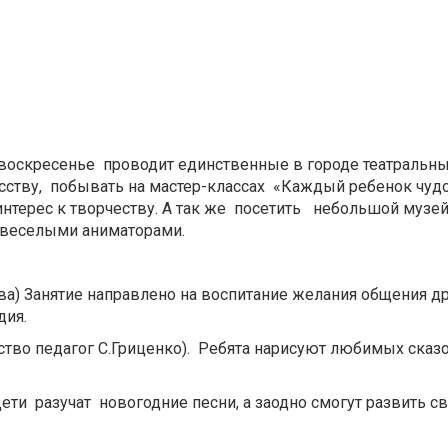
воскресенье проводит единственные в городе театральны
сству, побывать на мастер-классах «Каждый ребенок чудо
интерес к творчеству. А так же посетить небольшой музе
с веселыми аниматорами.
ва) Занятие направлено на воспитание желания общения др
дия.
ство педагог С.Гриценко). Ребята нарисуют любимых сказ
Дети разучат новогодние песни, а заодно смогут развить 