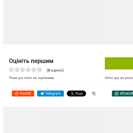
Оцініть першим
(
0
оцінок)
Ніхто ще не рек
Поки ще ніхто не оцінював
Reddit
Telegram
Viber
Whats