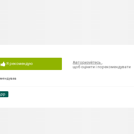
Авторизуйтесь
,
Я рекомендую
щоб оцінити і порекомендувати
омендував
App