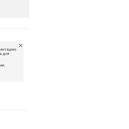
ментацією
ж для
ми;