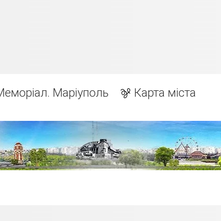
Меморіал. Маріуполь
Карта міста