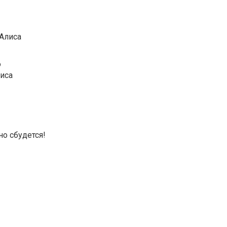
 Алиса
о
лиса
о сбудется!