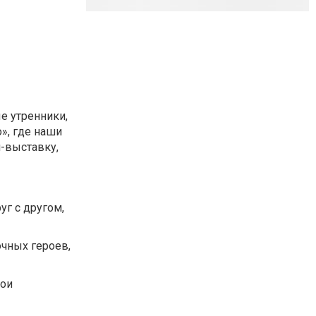
е утренники,
», где наши
й-выставку,
уг с другом,
очных героев,
свои