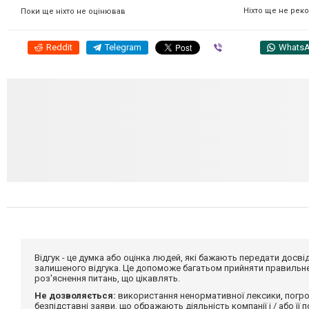
Ніхто ще не рек
Поки ще ніхто не оцінював
Reddit
Telegram
Viber
Whats
Відгук - це думка або оцінка людей, які бажають передати дос
залишеного відгука. Це допоможе багатьом прийняти правильне 
роз'яснення питань, що цікавлять.
Не дозволяється:
використання ненормативної лексики, погро
безпідставні заяви, що ображають діяльність компанії і / або її