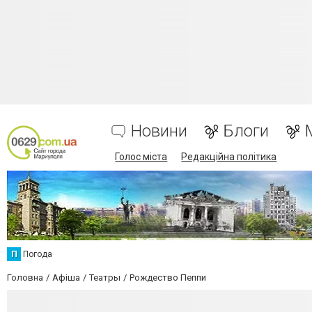
Новини
Блоги
Голос міста
Редакційна політика
П
Погода
Головна
Афіша
Театры
Рождество Пеппи