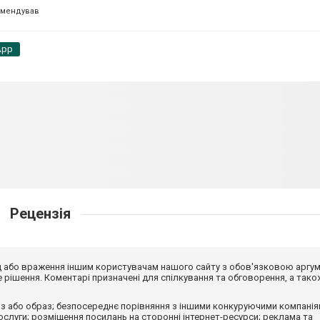
омендував
App
Рецензія
від або враження іншим користувачам нашого сайту з обов'язковою аргу
рішення. Коментарі призначені для спілкування та обговорення, а тако
з або образ; безпосереднє порівняння з іншими конкуруючими компанія
 послуги; розміщення посилань на сторонні інтернет-ресурси; реклама та