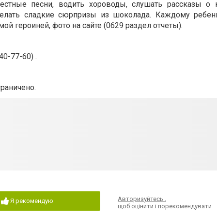
естные песни, водить хороводы, слушать рассказы о
делать сладкие сюрпризы из шоколада. Каждому ребен
й героиней, фото на сайте (0629 раздел отчеты).
0-77-60) .
граничено.
Авторизуйтесь
,
Я рекомендую
щоб оцінити і порекомендувати