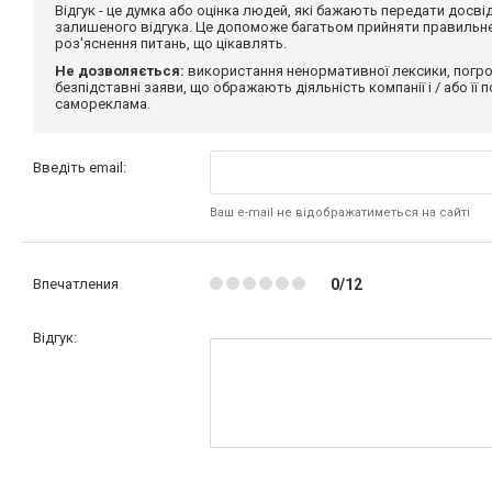
Відгук - це думка або оцінка людей, які бажають передати дос
залишеного відгука. Це допоможе багатьом прийняти правильне 
роз'яснення питань, що цікавлять.
Не дозволяється:
використання ненормативної лексики, погро
безпідставні заяви, що ображають діяльність компанії і / або її
самореклама.
Введіть email:
Ваш e-mail не відображатиметься на сайті
Впечатления
0/12
Відгук: