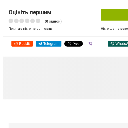
Оцініть першим
(
0
оцінок)
Ніхто ще не рек
Поки ще ніхто не оцінював
Reddit
Telegram
Viber
Whats