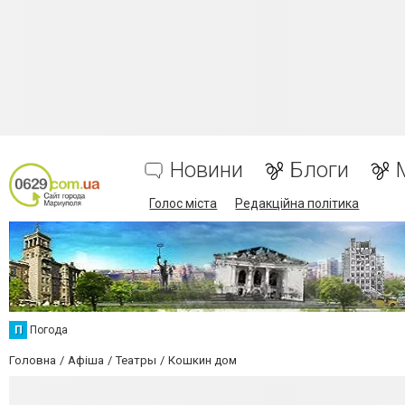
Новини
Блоги
Голос міста
Редакційна політика
П
Погода
Головна
Афіша
Театры
Кошкин дом