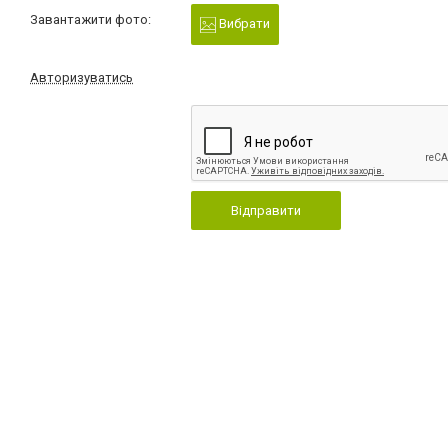
Завантажити фото:
Вибрати
Авторизуватись
Відправити