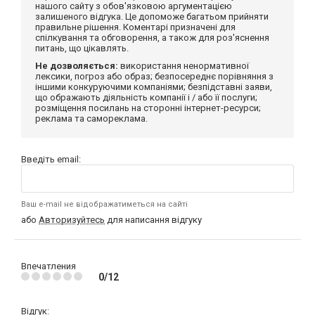
нашого сайту з обов'язковою аргументацією
залишеного відгука. Це допоможе багатьом прийняти
правильне рішення. Коментарі призначені для
спілкування та обговорення, а також для роз'яснення
питань, що цікавлять.
Не дозволяється:
використання ненормативної
лексики, погроз або образ; безпосереднє порівняння з
іншими конкуруючими компаніями; безпідставні заяви,
що ображають діяльність компанії і / або її послуги;
розміщення посилань на сторонні інтернет-ресурси;
реклама та самореклама.
Введіть email:
Ваш e-mail не відображатиметься на сайті
або
Авторизуйтесь
для написання відгуку
Впечатления
0/12
Відгук: