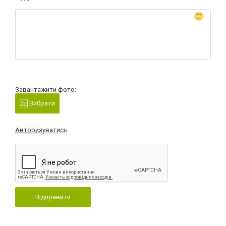
Завантажити фото:
Вибрати
Авторизуватись
Відправити