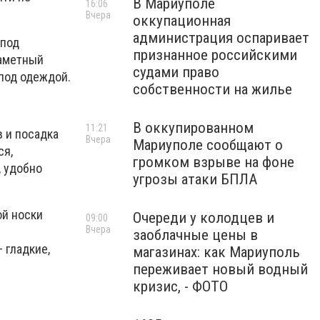
В Мариуполе
16:06
Вчера
оккупационная
администрация оспаривает
 под
признанное российскими
заметный
судами право
 под одеждой.
собственности на жилье
В оккупированном
11:21
в и посадка
Вчера
Мариуполе сообщают о
ся,
громком взрыве на фоне
, удобно
угрозы атаки БПЛА
ой носки
Очереди у колодцев и
09:00
Вчера
заоблачные цены в
 гладкие,
магазинах: как Мариуполь
переживает новый водный
кризис, - ФОТО