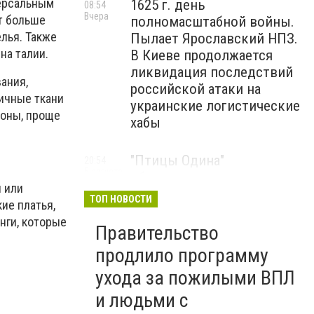
версальным
1625 г. день
08:54
Вчера
т больше
полномасштабной войны.
елья. Также
Пылает Ярославский НПЗ.
на талии.
В Киеве продолжается
ликвидация последствий
ания,
российской атаки на
ичные ткани
украинские логистические
соны, проще
хабы
"Птицы Одина"
20:54
5 августа
обнародовали до сих пор
 или
неопубликованные кадры
ТОП НОВОСТИ
ие платья,
боевой работы, - ВИДЕО
нги, которые
Правительство
Мариуполец Андрей
17:15
продлило программу
5 августа
Бедняков сыграет папу
ухода за пожилыми ВПЛ
Петрика Пяточкина в
и людьми с
новом украинском фильме,