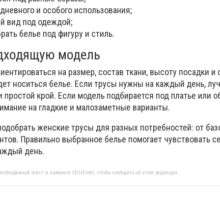
дневного и особого использования;
й вид под одеждой;
ать белье под фигуру и стиль.
одходящую модель
иентироваться на размер, состав ткани, высоту посадки и
дет носиться белье. Если трусы нужны на каждый день, лу
 простой крой. Если модель подбирается под платье или 
нимание на гладкие и малозаметные варианты.
 подобрать женские трусы для разных потребностей: от ба
нтов. Правильно выбранное белье помогает чувствовать се
аждый день.
еобходимый текст и нажмите Ctrl+Enter, чтобы сообщить об этом редакции