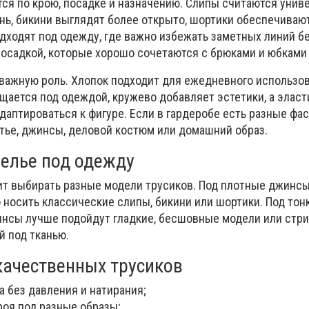
ся по крою, посадке и назначению. Слипы считаются уни
нь, бикини выглядят более открыто, шортики обеспечиваю
одходят под одежду, где важно избежать заметных линий б
посадкой, которые хорошо сочетаются с брюками и юбками 
важную роль. Хлопок подходит для ежедневного использов
ается под одеждой, кружево добавляет эстетики, а эласт
даптироваться к фигуре. Если в гардеробе есть разные фа
атье, джинсы, деловой костюм или домашний образ.
белье под одежду
ит выбирать разные модели трусиков. Под плотные джинсы
носить классические слипы, бикини или шортики. Под тонк
инсы лучше подойдут гладкие, бесшовные модели или стри
й под тканью.
ачественных трусиков
 без давления и натирания;
роя под разные образы;