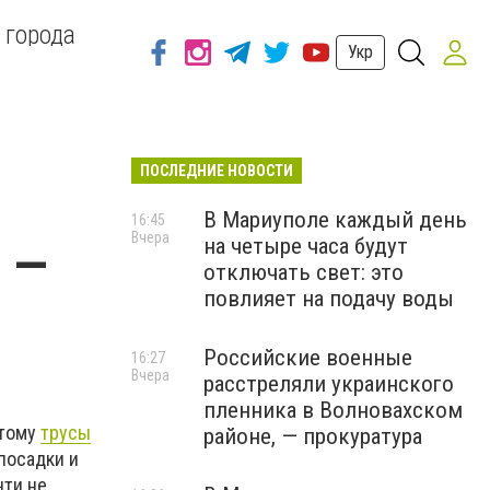
 города
Укр
ПОСЛЕДНИЕ НОВОСТИ
В Мариуполе каждый день
16:45
Вчера
на четыре часа будут
 —
отключать свет: это
повлияет на подачу воды
Российские военные
16:27
Вчера
расстреляли украинского
пленника в Волновахском
этому
трусы
районе, — прокуратура
 посадки и
чти не