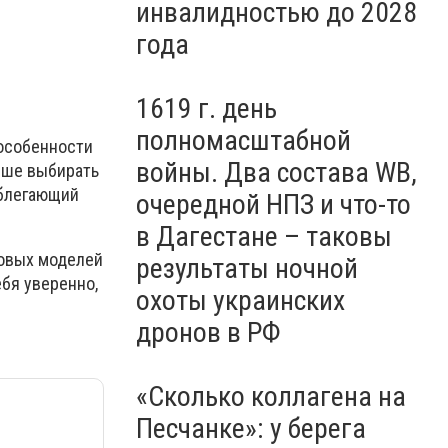
- ФОТО
инвалидностью до 2028
года
1619 г. день
полномасштабной
 особенности
войны. Два состава WB,
чше выбирать
облегающий
очередной НПЗ и что-то
в Дагестане – таковы
зовых моделей
результаты ночной
бя уверенно,
охоты украинских
дронов в РФ
«Сколько коллагена на
Песчанке»: у берега