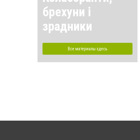
брехуни і
зрадники
Все материалы здесь