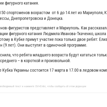
и фигурного катания.
150 спортсменов возрастом от 6 до 14 лет из Мариуполя, К
дессы, Днепропетровска и Донецка.
нов-фигуристов представляет и Мариуполь. Как рассказал
ации фигурного катания Людмила Иванова-Ткаченко, школа
потому в Кубке примут участие пока только двое ребят: Ели
ин (9 лет). Они выступят в одиночной программе.
нила, что ребята младшего возраста будут кататься тольк
 среднего – в короткой и произвольной.
 Кубка Украины состоится 17 марта в 17.00 в ледовом ком
еобходимый текст и нажмите Ctrl+Enter, чтобы сообщить об этом редакции