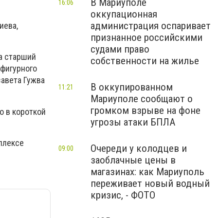
В Мариуполе
16:06
оккупационная
администрация оспаривает
иева,
признанное российскими
судами право
а старший
собственности на жилье
 фигурного
завета Гужва
В оккупированном
11:21
Мариуполе сообщают о
громком взрыве на фоне
о в короткой
угрозы атаки БПЛА
плексе
Очереди у колодцев и
09:00
заоблачные цены в
магазинах: как Мариуполь
переживает новый водный
кризис, - ФОТО