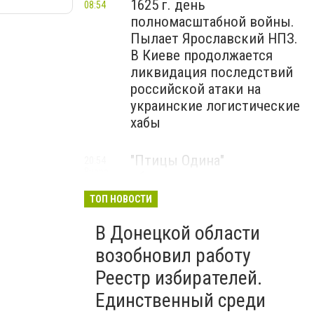
1625 г. день
08:54
полномасштабной войны.
Пылает Ярославский НПЗ.
В Киеве продолжается
ликвидация последствий
российской атаки на
украинские логистические
хабы
"Птицы Одина"
20:54
Вчера
обнародовали до сих пор
неопубликованные кадры
ТОП НОВОСТИ
боевой работы, - ВИДЕО
В Донецкой области
Мариуполец Андрей
17:15
возобновил работу
Вчера
Бедняков сыграет папу
Реестр избирателей.
Петрика Пяточкина в
Единственный среди
новом украинском фильме,