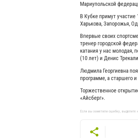
Мариупольской федераци
В Кубке примут участие 
Харькова, Запорожья, О
Впервые своих спортсме
тренер городской федер
катания у нас молодая, 
(10 лет) и Денис Трекал
Людмила Георгиевна пояс
программе, а старшего и
Торжественное открытие
«Айсберг».
Если вы заметили ошибку, выделите н