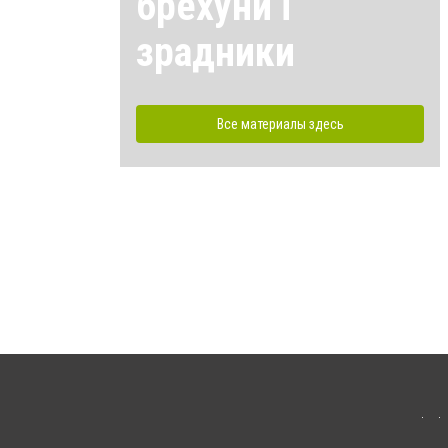
брехуни і
зрадники
Все материалы здесь