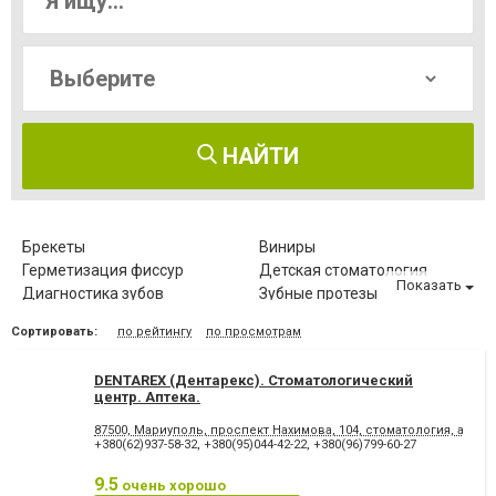
НАЙТИ
Брекеты
Виниры
Герметизация фиссур
Детская стоматология
Показать
Диагностика зубов
Зубные протезы
Имплантация зубов
Исправление диастемы
Сортировать:
по рейтингу
по просмотрам
Клиновидный дефект зубов
Компьютерная томография
зубов
DENTAREX (Дентарекс). Cтоматологический
Коронка безметалловая
Коронка
центр. Аптeкa.
металлокерамическая
Коронка
Лазерное отбеливание
87500, Мариуполь, проспект Нахимова, 104, стоматология, аптека
цельнокерамическая
+380(62)937-58-32
,
+380(95)044-42-22
,
+380(96)799-60-27
Лазеротерапия в
Лечение альвеолита
стоматологии
9.5
очень хорошо