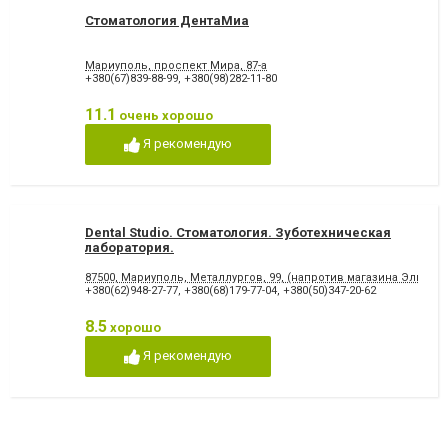
Стоматология ДентаМиа
Мариуполь, проспект Мира, 87-а
+380(67)839-88-99
,
+380(98)282-11-80
11.1
очень хорошо
Я рекомендую
Dental Studio. Cтоматология. Зуботехническая
лаборатория.
87500, Мариуполь, Металлургов, 99, (напротив магазина Эльдор
+380(62)948-27-77
,
+380(68)179-77-04
,
+380(50)347-20-62
8.5
хорошо
Я рекомендую