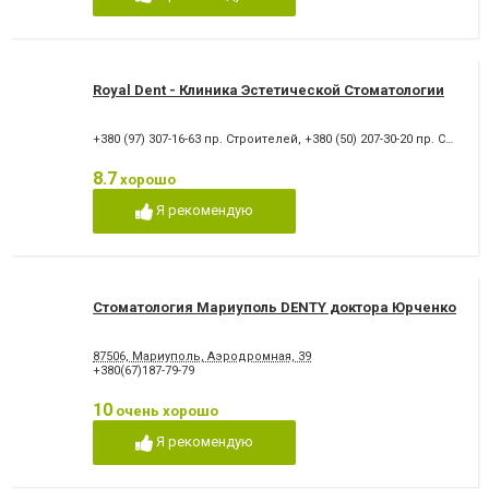
Снятие зубного камня
Стразы и скайсы
Удаление зуба
Удаление зуба мудрости
Удаление молочного зуба
Удаление нерва
Удаление постоянного зуба
Фторирование зубов и
восстановление эмали
Royal Dent - Клиника Эстетической Стоматологии
Хирургическое лечение
Художественная
зубов
реставрация зубов
+380 (97) 307-16-63 пр. Строителей
,
+380 (50) 207-30-20 пр. Строителей
Чистка зубов
Шинирование зубов
Элайнеры
Эстетическая реставрация
8.7
хорошо
Я рекомендую
Стоматология Мариуполь DENTY доктора Юрченко
87506, Мариуполь, Аэродромная, 39
+380(67)187-79-79
10
очень хорошо
Я рекомендую