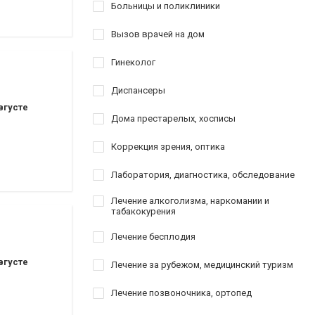
оматологии
Больницы и поликлиники
Вызов врачей на дом
ставрация
Гинеколог
аврация
Диспансеры
вгусте
Дома престарелых, хосписы
Коррекция зрения, оптика
ы
Лаборатория, диагностика, обследование
Лечение алкоголизма, наркомании и
табакокурения
Лечение бесплодия
вгусте
Лечение за рубежом, медицинский туризм
Лечение позвоночника, ортопед