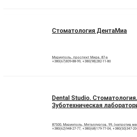
Стоматология ДентаМиа
Мариуполь, проспект Мира, 87-а
+380(67)839-88-99
,
+380(98)282-11-80
Dental Studio. Cтоматология
Зуботехническая лаборатор
87500, Мариуполь, Металлургов, 99, (напротив м
+380(62)948-27-77
,
+380(68)179-77-04
,
+380(50)347-20