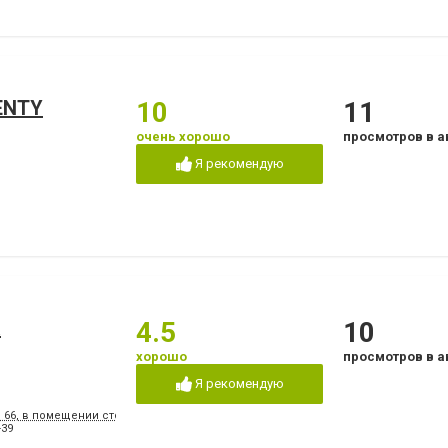
ENTY
10
11
очень хорошо
просмотров в а
Я рекомендую
а
4.5
10
хорошо
просмотров в а
Я рекомендую
, 66, в помещении стоматологической поликлиники № 3
-39