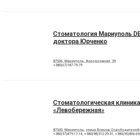
Стоматология Мариуполь D
доктора Юрченко
87506, Мариуполь, Аэродромная, 39
+380(67)187-79-79
Стоматологическая клиник
«Левобережная»
87500, Мариуполь, улица Воинов Освободителей
+380(97)879-17-14
,
+380(98)312-29-31
,
+380(95)806-69