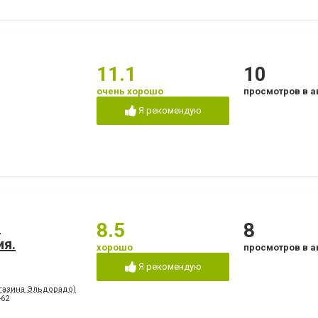
11.1
10
очень хорошо
просмотров в а
Я рекомендую
.
8.5
8
ия.
хорошо
просмотров в а
Я рекомендую
агазина Эльдорадо)
-62