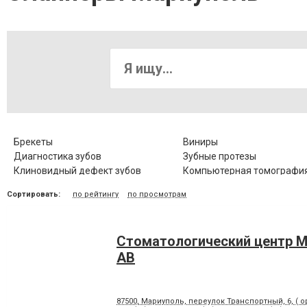
Брекеты
Виниры
Диагностика зубов
Зубные протезы
Клиновидный дефект зубов
Компьютерная томография
Коронка цельнокерамическая
Лазерное отбеливание
Сортировать:
по рейтингу
по просмотрам
Лечение гингивита
Лечение гиперестезии
Лечение заболевания височно-
Лечение зубов
нижнечелюстного сустава
Стоматологический центр
Лечение корневых каналов
Лечение лазером
Лечение периодонтита
Лечение периостита
АВ
Лечение стоматита
Люминиры
Панорамный снимок
Пластика десневого края
87500, Мариуполь, переулок Транспортный, 6, ( о