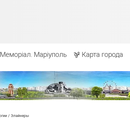
Меморіал. Маріуполь
Карта города
огии
Элайнеры