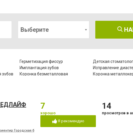
Выберите
НА
Герметизация фиссур
Детская стоматоло
Имплантация зубов
Исправление диаст
 зубов
Коронка безметалловая
Коронка металлоке
Лазеротерапия в стоматологии
Лечение альвеолит
Лечение гипоплазии эмали зубов
Лечение десен
Лечение зубов при беременности
Лечение кариеса
 МЕДЛАЙФ
7
14
Лечение пародонтита
Лечение пародонто
Лечение под наркозом
Лечение пульпита
хорошо
просмотров в а
Озонотерапия в стоматологии
Отбеливание зубов
Я рекомендую
Пластины для исправления
Пломбирование зуб
прикуса
риентир Городская больница №2, конечная остановка троллейбусов "8" и "15", м