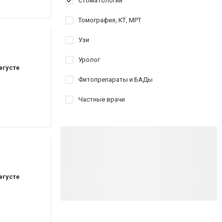
Стоматологии
Томография, КТ, МРТ
Узи
Уролог
вгусте
Фитопрепараты и БАДы
Частные врачи
вгусте