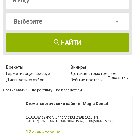
НАЙТИ
Брекеты
Виниры
Герметизация фиссур
Детская стоматология
Показать
Диагностика зубов
Зубные протезы
Имплантация зубов
Исправление диастемы
Сортировать:
по рейтингу
по просмотрам
Клиновидный дефект зубов
Компьютерная томография
зубов
Стоматологический кабинет Magic Dental
Коронка безметалловая
Коронка
металлокерамическая
Коронка
Лазерное отбеливание
87500, Мариуполь, проспект Нахимова, 108
цельнокерамическая
+380(67)175-60-06
,
+380(67)860-19-63
,
+380(98)302-97-69
Лазеротерапия в
Лечение альвеолита
стоматологии
12
очень хорошо