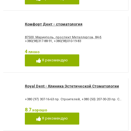
Снятие зубного камня
Стразы и скайсы
Удаление зуба
Удаление зуба мудрости
Удаление молочного зуба
Удаление нерва
Удаление постоянного зуба
Фторирование зубов и
восстановление эмали
Комфорт Дент - стоматология
Хирургическое лечение
Художественная
зубов
реставрация зубов
87500, Мариуполь, проспект Металлургов, 84-б
Чистка зубов
Шинирование зубов
+380(98)317-88-91
,
+380(98)010-19-83
Элайнеры
Эстетическая реставрация
4
плохо
Я рекомендую
Royal Dent - Клиника Эстетической Стоматологии
+380 (97) 307-16-63 пр. Строителей
,
+380 (50) 207-30-20 пр. Строителей
8.7
хорошо
Я рекомендую