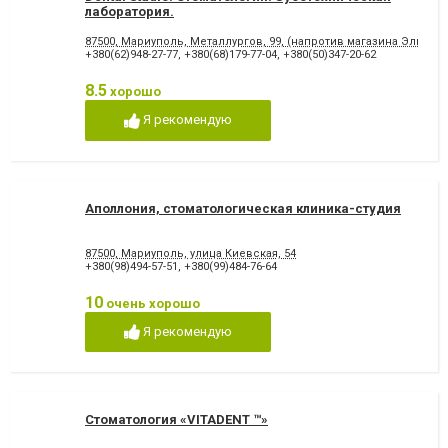
лаборатория.
87500, Мариуполь, Металлургов, 99, (напротив магазина Эльдор
+380(62)948-27-77
,
+380(68)179-77-04
,
+380(50)347-20-62
8.5
хорошо
Я рекомендую
Аполлония, стоматологическая клиника-студия
87500, Мариуполь, улица Киевская, 54
+380(98)494-57-51
,
+380(99)484-76-64
10
очень хорошо
Я рекомендую
Стоматология «VITADENT ™»