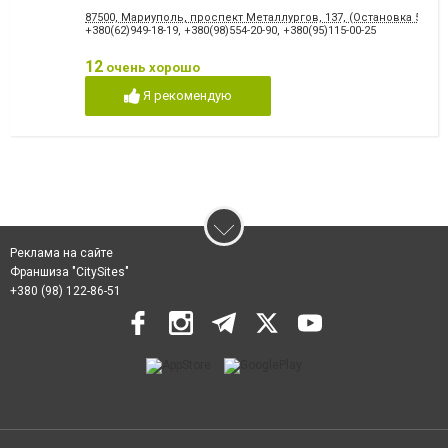
87500, Мариуполь, проспект Металлургов, 137, (Остановка 5-МКР
+380(62)949-18-19
,
+380(98)554-20-90
,
+380(95)115-00-25
12
очень хорошо
Я рекомендую
Реклама на сайте
Франшиза "CitySites"
+380 (98) 122-86-51