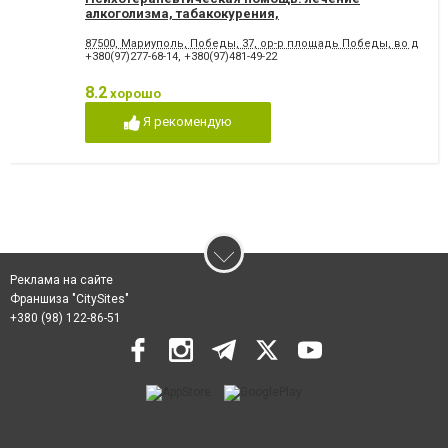
алкоголизма, табакокурения,
неврозов,избавление от лишнего веса
87500, Мариуполь, Победы, 37, ор-р площадь Победы, во дворе
+380(97)277-68-14
,
+380(97)481-49-22
8.2
хорошо
Я рекомендую
Реклама на сайте
Франшиза "CitySites"
+380 (98) 122-86-51