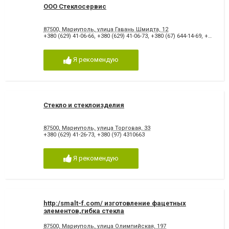
ООО Стеклосервис
87500, Мариуполь, улица Гавань Шмидта, 12
+380 (629) 41-06-66
,
+380 (629) 41-06-73
,
+380 (67) 644-14-69
,
+380 (95) 290-25-75
Я рекомендую
Стекло и стеклоизделия
87500, Мариуполь, улица Торговая, 33
+380 (629) 41-26-73
,
+380 (97) 4310663
Я рекомендую
http:/smalt-f.com/ изготовление фацетных
элементов,гибка стекла
87500, Мариуполь, улица Олимпийская, 197