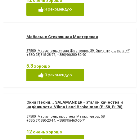
12
очень хорошо
Я рекомендую
Мебельно Стекольная Мастерская
87500, Мариуполь, улица Шевченко, 39, Ориентир:школа №11, 
+380(98)315-28-77
,
+380(96)380-82-90
5.3
хорошо
Я рекомендую
Окна Песня... SALAMANDER - эталон качества и
надёжности. Vikna Land Brokelman (B-58, B-70)
87500, Мариуполь, проспект Металлургов, 58
+380(67)880-23-14
,
+380(95)463-05-71
12
очень хорошо