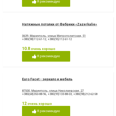
Я рекомендую
Натяжные потолки от Фабрики «Zazerkalie»
0639, Мариуполь, улица Митрополитская, 51
+380(98)112-61-12
,
+380(95)112-61-12
10.8
очень хорошо
Я рекомендую
Euro Facet - зеркало и мебель
87500, Мариуполь, улица Николаевская, 27
+380(68)350-88-96
,
+380(99)133-88-03
,
+380(98)212-62-58
12
очень хорошо
Я рекомендую