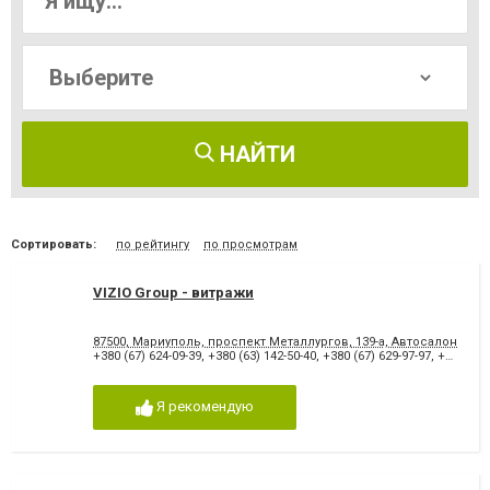
НАЙТИ
Сортировать:
по рейтингу
по просмотрам
VIZIO Group - витражи
87500, Мариуполь, проспект Металлургов, 139-а, Автосалон "Мазд
+380 (67) 624-09-39
,
+380 (63) 142-50-40
,
+380 (67) 629-97-97
,
+380 (629) 49-97-97
Я рекомендую