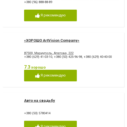
+380 (96) 888-88-89
Я рекомендую
«ХОРОШО ArtVision Company»
87500, Мариуполь, Апатова, 222
+380 (629) 41-03-10
,
+380 (50) 425-96-98
,
+380 (629) 40-40-00
7.3
хорошо
Я рекомендую
Авто на свадьбу
+380 (50) 5780414
Я рекомендую