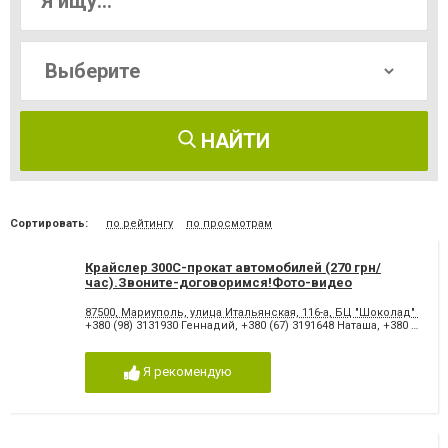
НАЙТИ
Сортировать:
по рейтингу
по просмотрам
Крайслер 300С-прокат автомобилей (270 грн/
час).Звоните-договоримся!Фото-видео
съемка.Украшение зала.
87500, Мариуполь, улица Итальянская, 116-а, БЦ "Шоколад" перв
+380 (98) 3131930 Геннадий
,
+380 (67) 3191648 Наташа
,
+380 (98) 2892142 Лилия
Я рекомендую