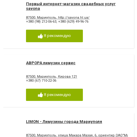
Первый интернет-магазин свадебных услуг
savona
87500, Мариуполь, http://savona.hl.ua/
+380 (98) 212-06-63
,
+380 (629) 49-96-76
Я рекомендую
АВРОРА лимузин сервис
87500, Мариуполь, Кирова 121
+380 (67) 710-22-36
Я рекомендую
LIMON - Лимузины города Мариуполя
87500, Мариуполь, улица Макара Мазая, 6, ориентир ОАО"Мариуп