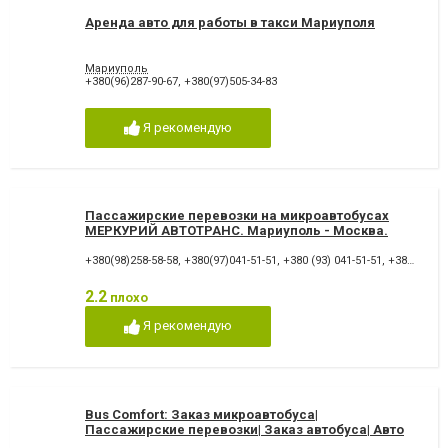
Аренда авто для работы в такси Мариуполя
Мариуполь
+380(96)287-90-67
,
+380(97)505-34-83
Я рекомендую
Пассажирские перевозки на микроавтобусах
МЕРКУРИЙ АВТОТРАНС. Мариуполь - Москва.
Мариуполь - Ростов.
+380(98)258-58-58
,
+380(97)041-51-51
,
+380 (93) 041-51-51
,
+380 (95) 199-77-88
2.2
плохо
Я рекомендую
Bus Comfort: Заказ микроавтобуса|
Пассажирские перевозки| Заказ автобуса| Авто
на свадьбу | Трансфер