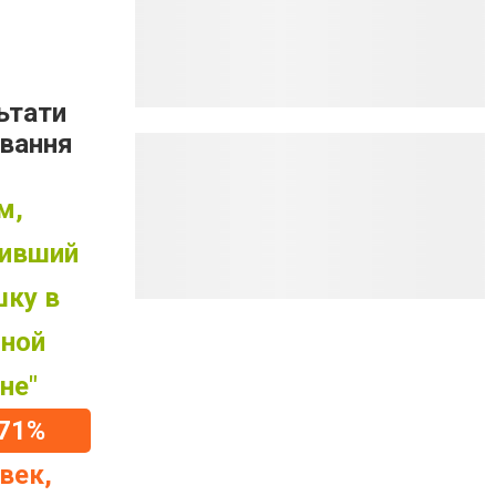
ьтати
ування
м,
бивший
шку в
яной
не"
71%
век,