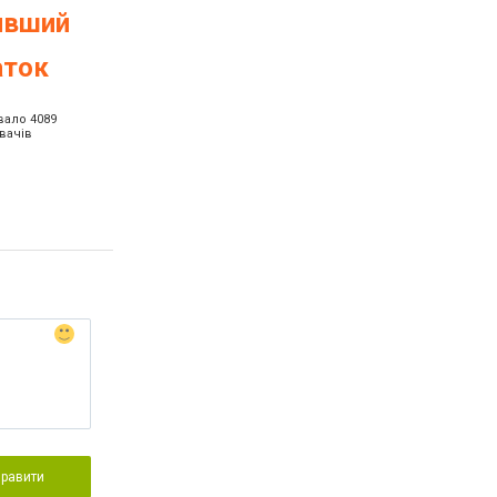
ивший
аток
ало 4089
вачів
правити