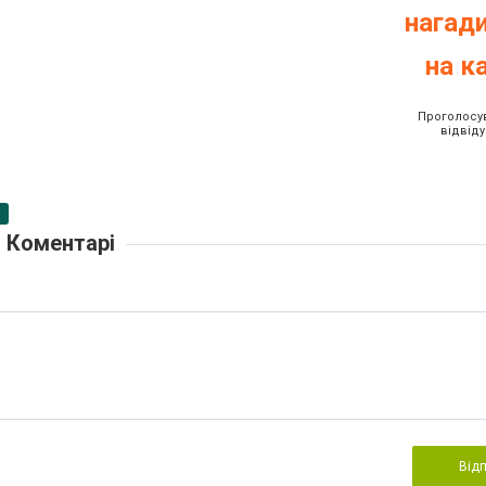
нагад
на к
Проголосув
відвіду
Коментарі
Від