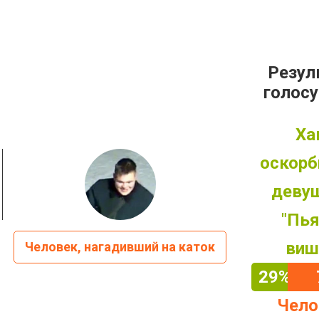
Резул
голос
Ха
оскор
деву
"Пь
виш
Человек, нагадивший на каток
29%
Чело