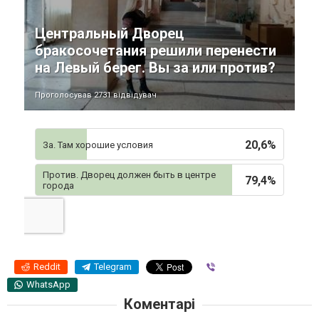
Центральный Дворец
бракосочетания решили перенести
на Левый берег. Вы за или против?
Проголосував 2731 відвідувач
20,6%
За. Там хорошие условия
Против. Дворец должен быть в центре
79,4%
города
Reddit
Telegram
Viber
WhatsApp
Коментарі