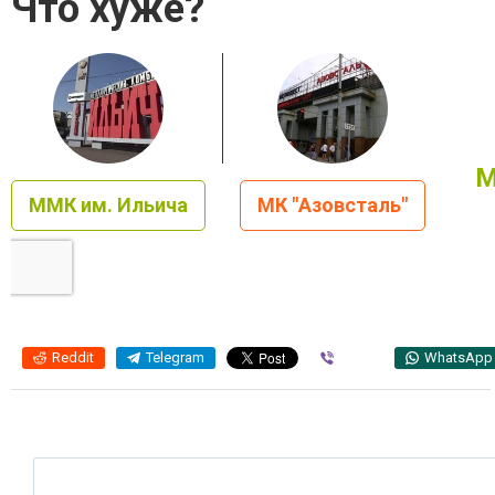
Что хуже?
М
ММК им. Ильича
МК "Азовсталь"
Reddit
Telegram
Viber
WhatsApp