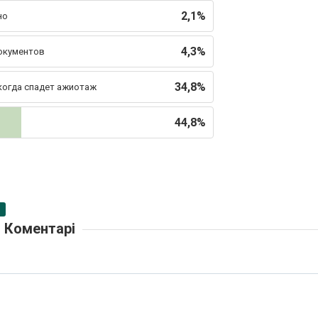
2,1%
но
4,3%
документов
34,8%
 когда спадет ажиотаж
44,8%
Коментарі