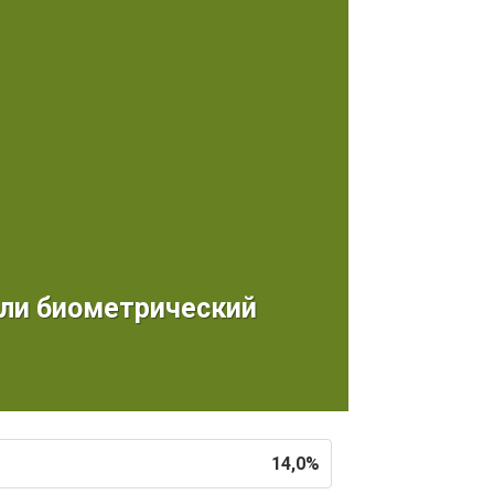
али биометрический
14,0%